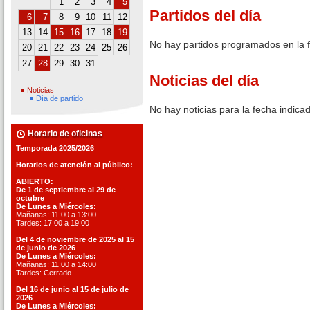
1
2
3
4
5
Partidos del día
6
7
8
9
10
11
12
13
14
15
16
17
18
19
No hay partidos programados en la 
20
21
22
23
24
25
26
27
28
29
30
31
Noticias del día
Noticias
Día de partido
No hay noticias para la fecha indica
Horario de oficinas
Temporada 2025/2026
Horarios de atención al público:
ABIERTO:
De 1 de septiembre al 29 de
octubre
De Lunes a Miércoles:
Mañanas: 11:00 a 13:00
Tardes: 17:00 a 19:00
Del 4 de noviembre de 2025 al 15
de junio de 2026
De Lunes a Miércoles:
Mañanas: 11:00 a 14:00
Tardes: Cerrado
Del 16 de junio al 15 de julio de
2026
De Lunes a Miércoles: