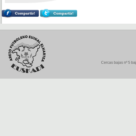
Cercas bajas nº 5 baj