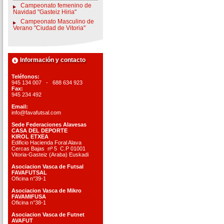
Campeonato femenino de
Navidad "Gasteiz Hiria"
Campeonato Masculino de
Verano "Ciudad de Vitoria"
Información y contacto
Teléfonos:
945 134 007 - 688 634 923
Fax:
945 234 492
Email:
info@favafutsal.com
Sede Federaciones Alavesas
CASA DEL DEPORTE
KIROL ETXEA
Edificio Hacienda Foral Alava
Cercas Bajas nº 5 C.P 01001
Vitoria-Gasteiz (Araba) Euskadi
Asociacion Vasca de Futsal
FAVAFUTSAL
Oficina n°39-1
Asociacion Vasca de Mikro
FAVAMIFUSA
Oficina n°38-1
Asociacion Vasca de Futnet
AVAFUT