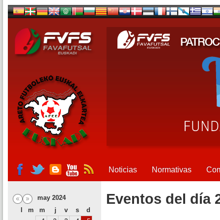
Noticias
Normativas
Com
Eventos del día 
may 2024
l
m
m
j
v
s
d