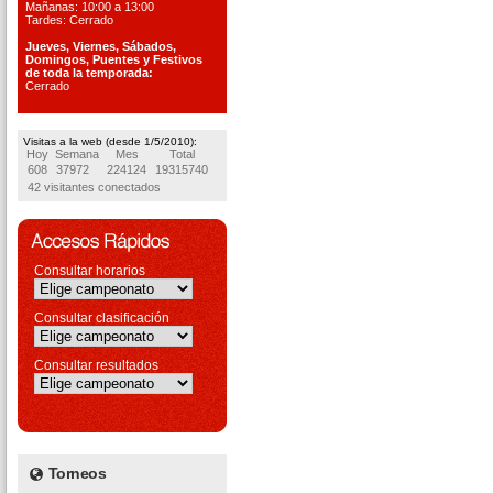
Mañanas: 10:00 a 13:00
Tardes: Cerrado
Jueves, Viernes, S
ábados,
Domingos, Puentes
y Festivos
de toda la temporada:
Cerrado
Visitas a la web (desde 1/5/2010):
Hoy
Semana
Mes
Total
608
37972
224124
19315740
42 visitantes conectados
Consultar horarios
Consultar clasificación
Consultar resultados
Torneos