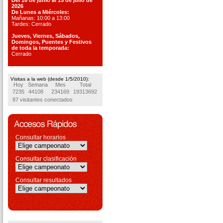
Del 16 de junio al 15 de julio de
2026
De Lunes a Miércoles:
Mañanas: 10:00 a 13:00
Tardes: Cerrado
Jueves, Viernes, S
ábados,
Domingos, Puentes
y Festivos
de toda la temporada:
Cerrado
Visitas a la web (desde 1/5/2010):
Hoy
Semana
Mes
Total
7235
44108
234169
19313692
87 visitantes conectados
Consultar horarios
Consultar clasificación
Consultar resultados