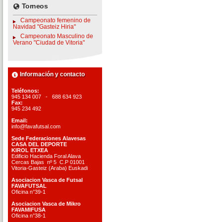
Torneos
Campeonato femenino de
Navidad "Gasteiz Hiria"
Campeonato Masculino de
Verano "Ciudad de Vitoria"
Información y contacto
Teléfonos:
945 134 007 - 688 634 923
Fax:
945 234 492
Email:
info@favafutsal.com
Sede Federaciones Alavesas
CASA DEL DEPORTE
KIROL ETXEA
Edificio Hacienda Foral Alava
Cercas Bajas nº 5 C.P 01001
Vitoria-Gasteiz (Araba) Euskadi
Asociacion Vasca de Futsal
FAVAFUTSAL
Oficina n°39-1
Asociacion Vasca de Mikro
FAVAMIFUSA
Oficina n°38-1