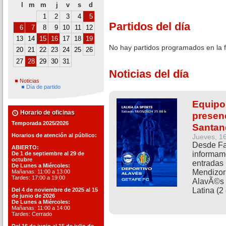
l
m
m
j
v
s
d
1
2
3
4
5
Partidos del día
6
7
8
9
10
11
12
13
14
15
16
17
18
19
No hay partidos programados en la 
20
21
22
23
24
25
26
27
28
29
30
31
Noticias del día
Noticias
Día de partido
Equipo
Horario de oficinas
presenc
Temporada 2025/2026
Santand
Horarios de atención al público:
Jueves, 1
Desde Fav
ABIERTO:
informamo
De 1 de septiembre al 29 de
octubre
entradas 
De Lunes a Miércoles:
Mendizorr
Mañanas: 11:00 a 13:00
Tardes: 17:00 a 19:00
AlavÃ©s -
Latina (2
Del 4 de noviembre de 2025 al 15
de junio de 2026
De Lunes a Miércoles:
Mañanas: 11:00 a 14:00
Tardes: Cerrado