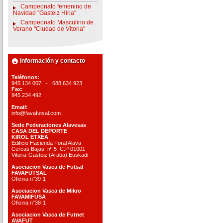
Campeonato femenino de
Navidad "Gasteiz Hiria"
Campeonato Masculino de
Verano "Ciudad de Vitoria"
Información y contacto
Teléfonos:
945 134 007 - 688 634 923
Fax:
945 234 492
Email:
info@favafutsal.com
Sede Federaciones Alavesas
CASA DEL DEPORTE
KIROL ETXEA
Edificio Hacienda Foral Alava
Cercas Bajas nº 5 C.P 01001
Vitoria-Gasteiz (Araba) Euskadi
Asociacion Vasca de Futsal
FAVAFUTSAL
Oficina n°39-1
Asociacion Vasca de Mikro
FAVAMIFUSA
Oficina n°38-1
Asociacion Vasca de Futnet
AVAFUT