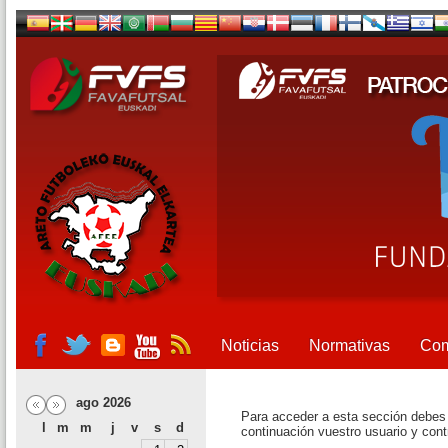
Noticias
Normativas
Com
ago 2026
Para acceder a esta sección debes c
l
m
m
j
v
s
d
continuación vuestro usuario y con