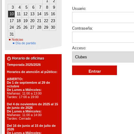
1
2
3
4
5
6
7
8
9
Usuario:
10
11
12
13
14
15
16
17
18
19
20
21
22
23
24
25
26
27
28
29
30
Contraseña:
31
Noticias
Día de partido
Acceso:
Horario de oficinas
Temporada 2025/2026
Horarios de atención al público:
ABIERTO:
De 1 de septiembre al 29 de
octubre
De Lunes a Miércoles:
Mañanas: 11:00 a 13:00
Tardes: 17:00 a 19:00
Del 4 de noviembre de 2025 al 15
de junio de 2026
De Lunes a Miércoles:
Mañanas: 11:00 a 14:00
Tardes: Cerrado
Del 16 de junio al 15 de julio de
2026
De Lunes a Miércoles: