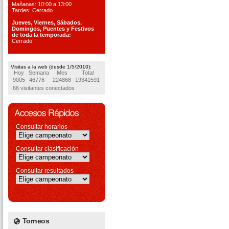
Mañanas: 10:00 a 13:00
Tardes: Cerrado
Jueves, Viernes, S
ábados,
Domingos, Puentes
y Festivos
de toda la temporada:
Cerrado
Visitas a la web (desde 1/5/2010):
Hoy
Semana
Mes
Total
9005
46776
224868
19341591
66 visitantes conectados
Consultar horarios
Consultar clasificación
Consultar resultados
Torneos