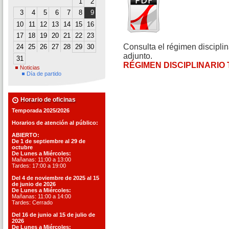
1
2
3
4
5
6
7
8
9
10
11
12
13
14
15
16
17
18
19
20
21
22
23
Consulta el régimen discipli
24
25
26
27
28
29
30
adjunto.
31
RÉGIMEN DISCIPLINARIO TE
Noticias
Día de partido
Horario de oficinas
Temporada 2025/2026
Horarios de atención al público:
ABIERTO:
De 1 de septiembre al 29 de
octubre
De Lunes a Miércoles:
Mañanas: 11:00 a 13:00
Tardes: 17:00 a 19:00
Del 4 de noviembre de 2025 al 15
de junio de 2026
De Lunes a Miércoles:
Mañanas: 11:00 a 14:00
Tardes: Cerrado
Del 16 de junio al 15 de julio de
2026
De Lunes a Miércoles: