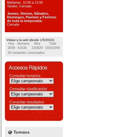
Mañanas: 10:00 a 13:00
Tardes: Cerrado
Jueves, Viernes, S
ábados,
Domingos, Puentes
y Festivos
de toda la temporada:
Cerrado
Visitas a la web (desde 1/5/2010):
Hoy
Semana
Mes
Total
2839
41536
220829
19331049
30 visitantes conectados
Consultar horarios
Consultar clasificación
Consultar resultados
Torneos