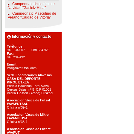
Campeonato femenino de
Navidad "Gasteiz Hiria"
Campeonato Masculino de
Verano "Ciudad de Vitoria"
Información y contacto
Teléfonos:
945 134 007 - 688 634 923
Fax:
945 234 492
Email:
info@favafutsal.com
Sede Federaciones Alavesas
CASA DEL DEPORTE
KIROL ETXEA
Edificio Hacienda Foral Alava
Cercas Bajas nº 5 C.P 01001
Vitoria-Gasteiz (Araba) Euskadi
Asociacion Vasca de Futsal
FAVAFUTSAL
Oficina n°39-1
Asociacion Vasca de Mikro
FAVAMIFUSA
Oficina n°38-1
Asociacion Vasca de Futnet
AVAFUT