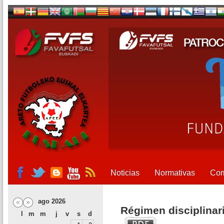
Noticias
Normativas
Com
ago 2026
Régimen disciplinar
l
m
m
j
v
s
d