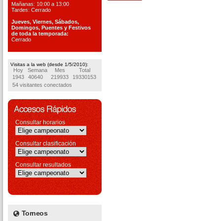
Mañanas: 10:00 a 13:00
Tardes: Cerrado
Jueves, Viernes, S
ábados,
Domingos, Puentes
y Festivos
de toda la temporada:
Cerrado
Visitas a la web (desde 1/5/2010):
Hoy
Semana
Mes
Total
1943
40640
219933
19330153
54 visitantes conectados
Consultar horarios
Consultar clasificación
Consultar resultados
Torneos