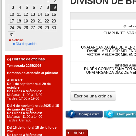
DIVISIÓN DE BR
1
2
3
4
5
6
7
8
9
10
11
12
13
14
15
16
17
18
19
20
21
22
23
(En el c
24
25
26
27
28
29
30
CHAPLIN TOLVARI
31
Noticias
Día de partido
UNAI ARGANDA DÍAZ DE MENDI
DANIEL MELCHOR MELEN
VICTOR MELCHOR MELEN
Horario de oficinas
Tarjetas Ama
Temporada 2025/2026
RUBÉN CORMENZANA TORN
UNAI ARGANDA DÍAZ DE ME
Horarios de atención al público:
ABIERTO:
De 1 de septiembre al 29 de
octubre
De Lunes a Miércoles:
Mañanas: 11:00 a 13:00
Escribe una crónica
Tardes: 17:00 a 19:00
Del 4 de noviembre de 2025 al 15
de junio de 2026
De Lunes a Miércoles:
Mañanas: 11:00 a 14:00
Tardes: Cerrado
Del 16 de junio al 15 de julio de
2026
De Lunes a Miércoles: