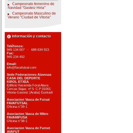
Campeonato femenino de
Navidad "Gasteiz Hiria"
Campeonato Masculino de
Verano "Ciudad de Vitoria"
Información y contacto
Teléfonos:
945 134 007 - 688 634 923
Fax:
945 234 492
Email:
info@favafutsal.com
Sede Federaciones Alavesas
CASA DEL DEPORTE
KIROL ETXEA
Edificio Hacienda Foral Alava
Cercas Bajas nº 5 C.P 01001
Vitoria-Gasteiz (Araba) Euskadi
Asociacion Vasca de Futsal
FAVAFUTSAL
Oficina n°39-1
Asociacion Vasca de Mikro
FAVAMIFUSA
Oficina n°38-1
Asociacion Vasca de Futnet
AVAFUT