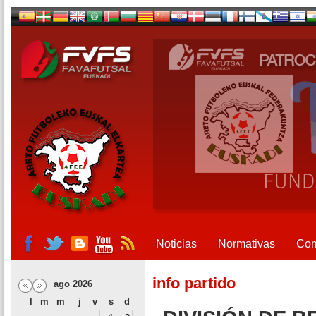
Noticias
Normativas
Com
info partido
ago 2026
l
m
m
j
v
s
d