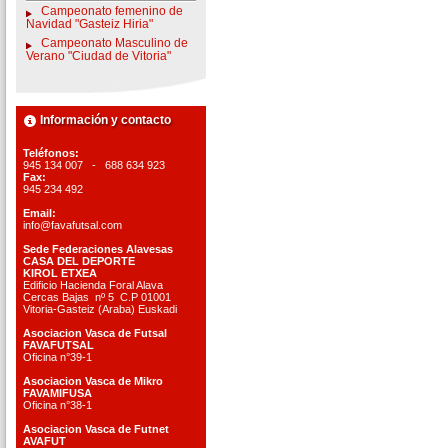
Campeonato femenino de
Navidad "Gasteiz Hiria"
Campeonato Masculino de
Verano "Ciudad de Vitoria"
Información y contacto
Teléfonos:
945 134 007 - 688 634 923
Fax:
945 234 492
Email:
info@favafutsal.com
Sede Federaciones Alavesas
CASA DEL DEPORTE
KIROL ETXEA
Edificio Hacienda Foral Alava
Cercas Bajas nº 5 C.P 01001
Vitoria-Gasteiz (Araba) Euskadi
Asociacion Vasca de Futsal
FAVAFUTSAL
Oficina n°39-1
Asociacion Vasca de Mikro
FAVAMIFUSA
Oficina n°38-1
Asociacion Vasca de Futnet
AVAFUT