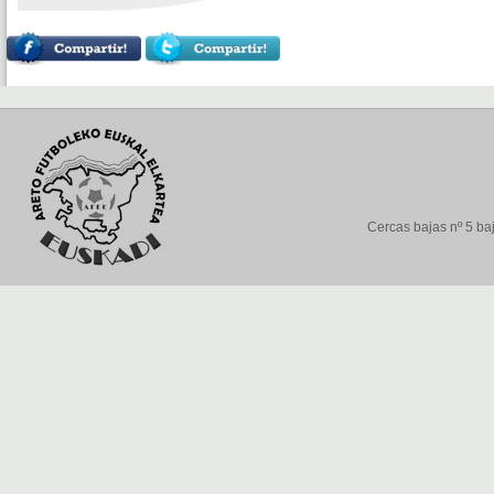
Cercas bajas nº 5 baj