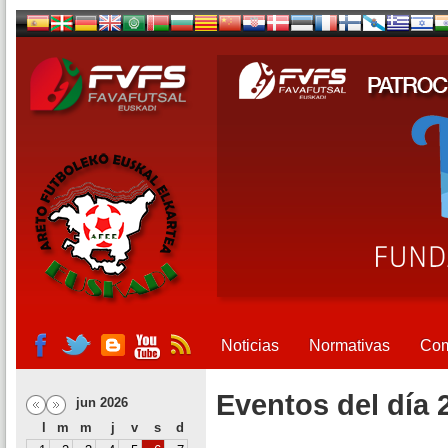
Noticias
Normativas
Com
Eventos del día 
jun 2026
l
m
m
j
v
s
d