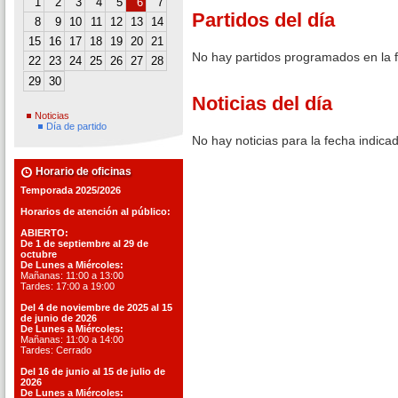
1
2
3
4
5
6
7
Partidos del día
8
9
10
11
12
13
14
15
16
17
18
19
20
21
No hay partidos programados en la 
22
23
24
25
26
27
28
29
30
Noticias del día
Noticias
Día de partido
No hay noticias para la fecha indica
Horario de oficinas
Temporada 2025/2026
Horarios de atención al público:
ABIERTO:
De 1 de septiembre al 29 de
octubre
De Lunes a Miércoles:
Mañanas: 11:00 a 13:00
Tardes: 17:00 a 19:00
Del 4 de noviembre de 2025 al 15
de junio de 2026
De Lunes a Miércoles:
Mañanas: 11:00 a 14:00
Tardes: Cerrado
Del 16 de junio al 15 de julio de
2026
De Lunes a Miércoles: