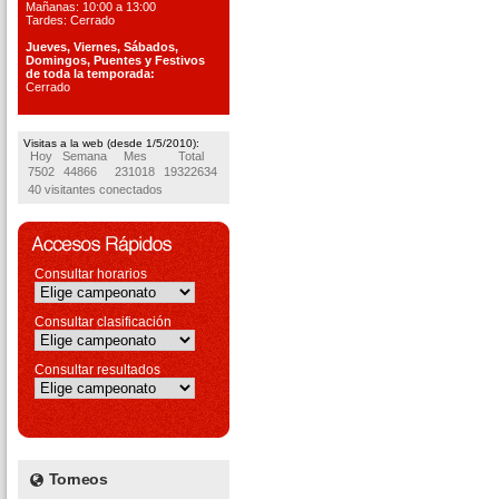
Mañanas: 10:00 a 13:00
Tardes: Cerrado
Jueves, Viernes, S
ábados,
Domingos, Puentes
y Festivos
de toda la temporada:
Cerrado
Visitas a la web (desde 1/5/2010):
Hoy
Semana
Mes
Total
7502
44866
231018
19322634
40 visitantes conectados
Consultar horarios
Consultar clasificación
Consultar resultados
Torneos