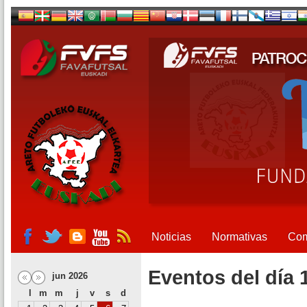
Noticias
Normativas
Com
Eventos del día 
jun 2026
l
m
m
j
v
s
d