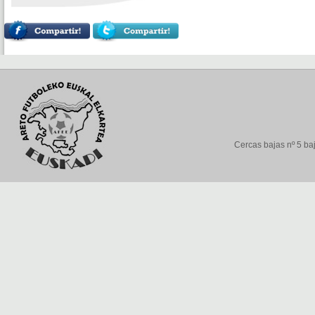
Cercas bajas nº 5 baj