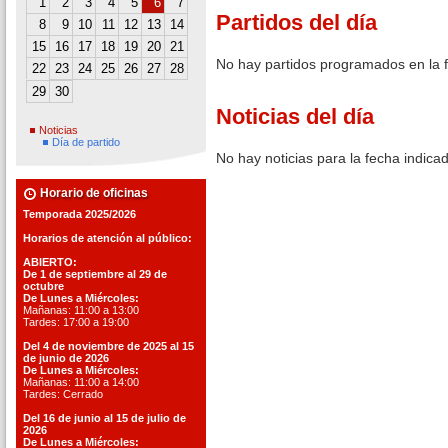
1
2
3
4
5
6
7
Partidos del día
8
9
10
11
12
13
14
15
16
17
18
19
20
21
No hay partidos programados en la 
22
23
24
25
26
27
28
29
30
Noticias del día
Noticias
Día de partido
No hay noticias para la fecha indica
Horario de oficinas
Temporada 2025/2026
Horarios de atención al público:
ABIERTO:
De 1 de septiembre al 29 de
octubre
De Lunes a Miércoles:
Mañanas: 11:00 a 13:00
Tardes: 17:00 a 19:00
Del 4 de noviembre de 2025 al 15
de junio de 2026
De Lunes a Miércoles:
Mañanas: 11:00 a 14:00
Tardes: Cerrado
Del 16 de junio al 15 de julio de
2026
De Lunes a Miércoles: