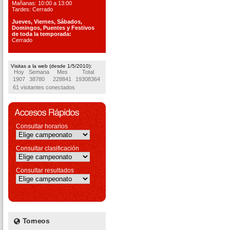
Mañanas: 10:00 a 13:00
Tardes: Cerrado
Jueves, Viernes, S
ábados,
Domingos, Puentes
y Festivos
de toda la temporada:
Cerrado
Visitas a la web (desde 1/5/2010):
Hoy
Semana
Mes
Total
1907
38780
228841
19308364
61 visitantes conectados
Consultar horarios
Consultar clasificación
Consultar resultados
Torneos