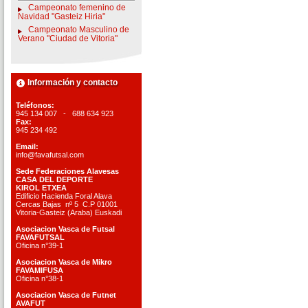
Campeonato femenino de
Navidad "Gasteiz Hiria"
Campeonato Masculino de
Verano "Ciudad de Vitoria"
Información y contacto
Teléfonos:
945 134 007 - 688 634 923
Fax:
945 234 492
Email:
info@favafutsal.com
Sede Federaciones Alavesas
CASA DEL DEPORTE
KIROL ETXEA
Edificio Hacienda Foral Alava
Cercas Bajas nº 5 C.P 01001
Vitoria-Gasteiz (Araba) Euskadi
Asociacion Vasca de Futsal
FAVAFUTSAL
Oficina n°39-1
Asociacion Vasca de Mikro
FAVAMIFUSA
Oficina n°38-1
Asociacion Vasca de Futnet
AVAFUT