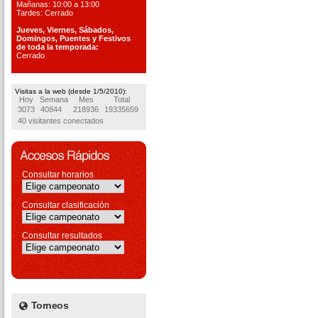
Mañanas: 10:00 a 13:00
Tardes: Cerrado
Jueves, Viernes, S
ábados,
Domingos, Puentes
y Festivos
de toda la temporada:
Cerrado
Visitas a la web (desde 1/5/2010):
Hoy
Semana
Mes
Total
3073
40844
218936
19335659
40 visitantes conectados
Consultar horarios
Consultar clasificación
Consultar resultados
Torneos