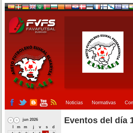
Noticias
Normativas
Com
Eventos del día 
jun 2026
l
m
m
j
v
s
d