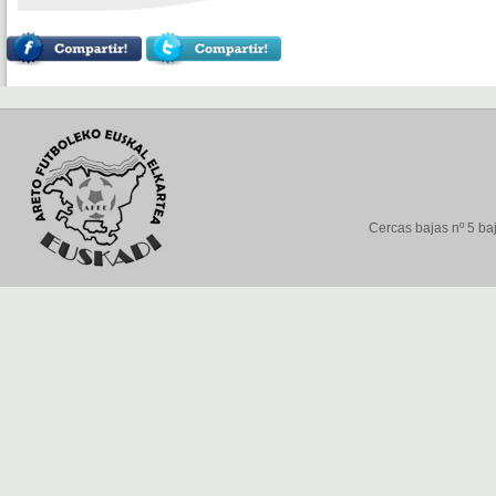
Cercas bajas nº 5 baj