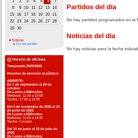
1
2
3
4
5
6
7
Partidos del día
8
9
10
11
12
13
14
15
16
17
18
19
20
21
No hay partidos programados en la 
22
23
24
25
26
27
28
29
30
Noticias del día
Noticias
Día de partido
No hay noticias para la fecha indica
Horario de oficinas
Temporada 2025/2026
Horarios de atención al público:
ABIERTO:
De 1 de septiembre al 29 de
octubre
De Lunes a Miércoles:
Mañanas: 11:00 a 13:00
Tardes: 17:00 a 19:00
Del 4 de noviembre de 2025 al 15
de junio de 2026
De Lunes a Miércoles:
Mañanas: 11:00 a 14:00
Tardes: Cerrado
Del 16 de junio al 15 de julio de
2026
De Lunes a Miércoles: