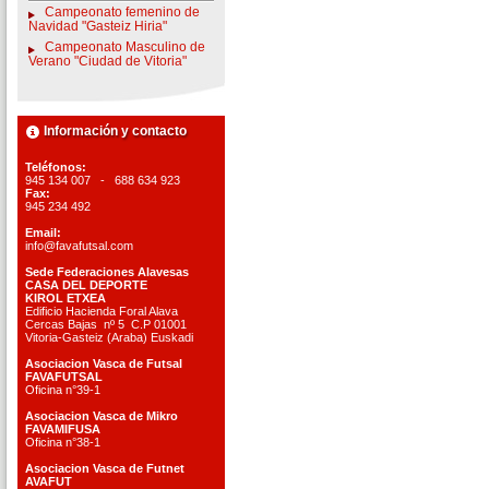
Campeonato femenino de
Navidad "Gasteiz Hiria"
Campeonato Masculino de
Verano "Ciudad de Vitoria"
Información y contacto
Teléfonos:
945 134 007 - 688 634 923
Fax:
945 234 492
Email:
info@favafutsal.com
Sede Federaciones Alavesas
CASA DEL DEPORTE
KIROL ETXEA
Edificio Hacienda Foral Alava
Cercas Bajas nº 5 C.P 01001
Vitoria-Gasteiz (Araba) Euskadi
Asociacion Vasca de Futsal
FAVAFUTSAL
Oficina n°39-1
Asociacion Vasca de Mikro
FAVAMIFUSA
Oficina n°38-1
Asociacion Vasca de Futnet
AVAFUT