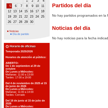
1
2
3
4
Partidos del día
5
6
7
8
9
10
11
12
13
14
15
16
17
18
No hay partidos programados en la 
19
20
21
22
23
24
25
26
27
28
29
30
Noticias del día
Noticias
Día de partido
No hay noticias para la fecha indica
Horario de oficinas
Temporada 2025/2026
Horarios de atención al público:
ABIERTO:
De 1 de septiembre al 29 de
octubre
De Lunes a Miércoles:
Mañanas: 11:00 a 13:00
Tardes: 17:00 a 19:00
Del 4 de noviembre de 2025 al 15
de junio de 2026
De Lunes a Miércoles:
Mañanas: 11:00 a 14:00
Tardes: Cerrado
Del 16 de junio al 15 de julio de
2026
De Lunes a Miércoles: