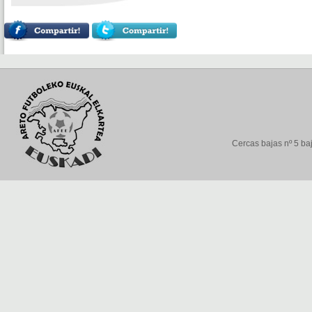
Cercas bajas nº 5 baj