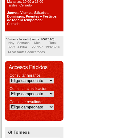
Mañanas: 10:00 a 13:00
Tardes: Cerrado
Jueves, Viernes, S
ábados,
Domingos, Puentes
y Festivos
de toda la temporada:
Cerrado
Visitas a la web (desde 1/5/2010):
Hoy
Semana
Mes
Total
3293
41964
223957
19326236
41 visitantes conectados
Consultar horarios
Consultar clasificación
Consultar resultados
Torneos