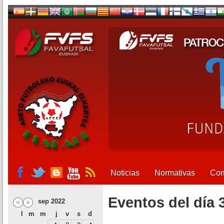
Noticias
Normativas
Com
Eventos del día 
sep 2022
l
m
m
j
v
s
d