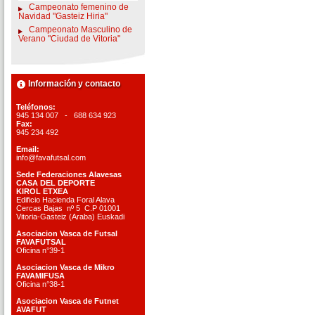
Campeonato femenino de
Navidad "Gasteiz Hiria"
Campeonato Masculino de
Verano "Ciudad de Vitoria"
Información y contacto
Teléfonos:
945 134 007 - 688 634 923
Fax:
945 234 492
Email:
info@favafutsal.com
Sede Federaciones Alavesas
CASA DEL DEPORTE
KIROL ETXEA
Edificio Hacienda Foral Alava
Cercas Bajas nº 5 C.P 01001
Vitoria-Gasteiz (Araba) Euskadi
Asociacion Vasca de Futsal
FAVAFUTSAL
Oficina n°39-1
Asociacion Vasca de Mikro
FAVAMIFUSA
Oficina n°38-1
Asociacion Vasca de Futnet
AVAFUT