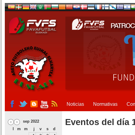
Noticias
Normativas
Com
Eventos del día 
sep 2022
l
m
m
j
v
s
d