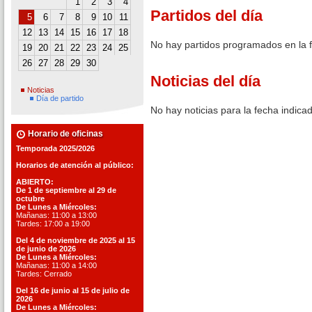
1
2
3
4
Partidos del día
5
6
7
8
9
10
11
12
13
14
15
16
17
18
No hay partidos programados en la 
19
20
21
22
23
24
25
26
27
28
29
30
Noticias del día
Noticias
Día de partido
No hay noticias para la fecha indica
Horario de oficinas
Temporada 2025/2026
Horarios de atención al público:
ABIERTO:
De 1 de septiembre al 29 de
octubre
De Lunes a Miércoles:
Mañanas: 11:00 a 13:00
Tardes: 17:00 a 19:00
Del 4 de noviembre de 2025 al 15
de junio de 2026
De Lunes a Miércoles:
Mañanas: 11:00 a 14:00
Tardes: Cerrado
Del 16 de junio al 15 de julio de
2026
De Lunes a Miércoles: