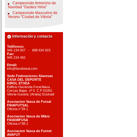
Campeonato femenino de
Navidad "Gasteiz Hiria"
Campeonato Masculino de
Verano "Ciudad de Vitoria"
Información y contacto
Teléfonos:
945 134 007 - 688 634 923
Fax:
945 234 492
Email:
info@favafutsal.com
Sede Federaciones Alavesas
CASA DEL DEPORTE
KIROL ETXEA
Edificio Hacienda Foral Alava
Cercas Bajas nº 5 C.P 01001
Vitoria-Gasteiz (Araba) Euskadi
Asociacion Vasca de Futsal
FAVAFUTSAL
Oficina n°39-1
Asociacion Vasca de Mikro
FAVAMIFUSA
Oficina n°38-1
Asociacion Vasca de Futnet
AVAFUT