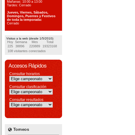
Mañanas: 10:00 a 13:00
Tardes: Cerrado
Jueves, Viernes, S
ábados,
Domingos, Puentes
y Festivos
de toda la temporada:
Cerrado
Visitas a la web (desde 1/5/2010):
Hoy
Semana
Mes
Total
225
38896
220889
19323168
108 visitantes conectados
Consultar horarios
Consultar clasificación
Consultar resultados
Torneos