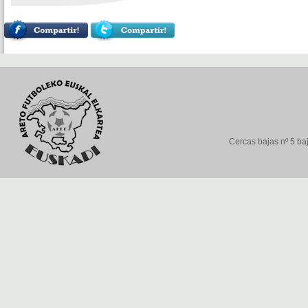
Cercas bajas nº 5 baj