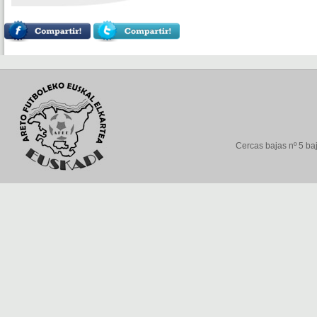
Cercas bajas nº 5 baj