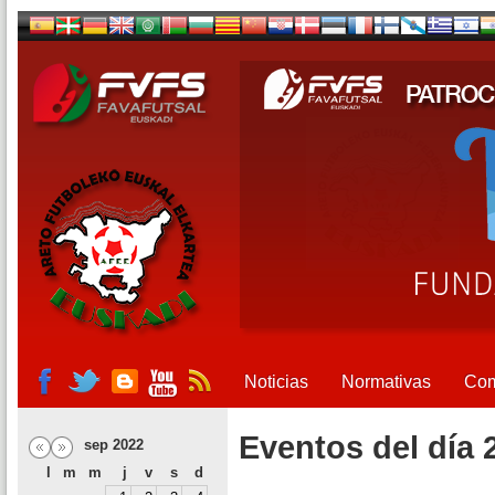
Noticias
Normativas
Com
Eventos del día 
sep 2022
l
m
m
j
v
s
d