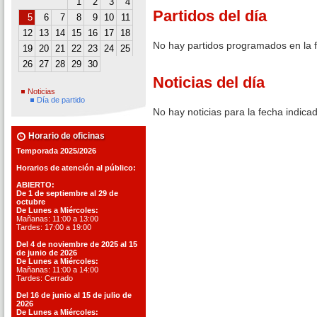
1
2
3
4
Partidos del día
5
6
7
8
9
10
11
12
13
14
15
16
17
18
No hay partidos programados en la 
19
20
21
22
23
24
25
26
27
28
29
30
Noticias del día
Noticias
Día de partido
No hay noticias para la fecha indica
Horario de oficinas
Temporada 2025/2026
Horarios de atención al público:
ABIERTO:
De 1 de septiembre al 29 de
octubre
De Lunes a Miércoles:
Mañanas: 11:00 a 13:00
Tardes: 17:00 a 19:00
Del 4 de noviembre de 2025 al 15
de junio de 2026
De Lunes a Miércoles:
Mañanas: 11:00 a 14:00
Tardes: Cerrado
Del 16 de junio al 15 de julio de
2026
De Lunes a Miércoles: