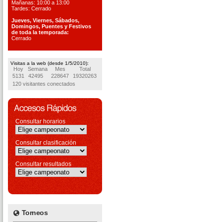
Mañanas: 10:00 a 13:00
Tardes: Cerrado
Jueves, Viernes, S
ábados,
Domingos, Puentes
y Festivos
de toda la temporada:
Cerrado
Visitas a la web (desde 1/5/2010):
Hoy
Semana
Mes
Total
5131
42495
228647
19320263
120 visitantes conectados
Consultar horarios
Consultar clasificación
Consultar resultados
Torneos