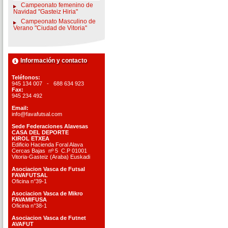
Campeonato femenino de
Navidad "Gasteiz Hiria"
Campeonato Masculino de
Verano "Ciudad de Vitoria"
Información y contacto
Teléfonos:
945 134 007 - 688 634 923
Fax:
945 234 492
Email:
info@favafutsal.com
Sede Federaciones Alavesas
CASA DEL DEPORTE
KIROL ETXEA
Edificio Hacienda Foral Alava
Cercas Bajas nº 5 C.P 01001
Vitoria-Gasteiz (Araba) Euskadi
Asociacion Vasca de Futsal
FAVAFUTSAL
Oficina n°39-1
Asociacion Vasca de Mikro
FAVAMIFUSA
Oficina n°38-1
Asociacion Vasca de Futnet
AVAFUT