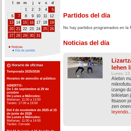
l
m
m
j
v
s
d
1
2
3
4
5
Partidos del día
6
7
8
9
10
11
12
13
14
15
16
17
18
19
No hay partidos programados en la 
20
21
22
23
24
25
26
27
28
29
30
31
Noticias del día
Noticias
Día de partido
Lizart
Horario de oficinas
lehen l
Temporada 2025/2026
Lunes, 13
Alebin ma
Horarios de atención al público:
mikrofuts
ABIERTO:
izango da
De 1 de septiembre al 29 de
octubre
txikietan
De Lunes a Miércoles:
Mañanas: 11:00 a 13:00
Itsason j
Tardes: 17:00 a 19:00
zen onena
Del 4 de noviembre de 2025 al 15
leyendo..
de junio de 2026
De Lunes a Miércoles:
Mañanas: 11:00 a 14:00
Tardes: Cerrado