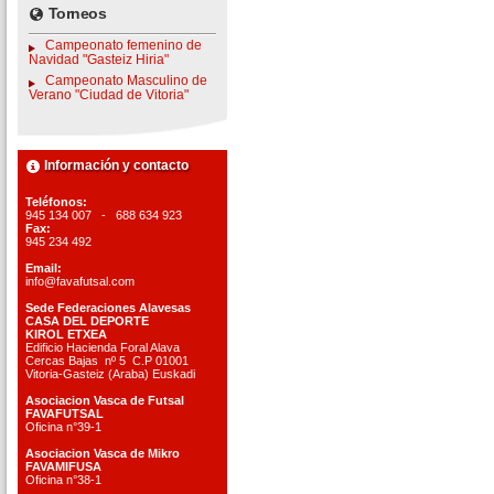
Torneos
Campeonato femenino de
Navidad "Gasteiz Hiria"
Campeonato Masculino de
Verano "Ciudad de Vitoria"
Información y contacto
Teléfonos:
945 134 007 - 688 634 923
Fax:
945 234 492
Email:
info@favafutsal.com
Sede Federaciones Alavesas
CASA DEL DEPORTE
KIROL ETXEA
Edificio Hacienda Foral Alava
Cercas Bajas nº 5 C.P 01001
Vitoria-Gasteiz (Araba) Euskadi
Asociacion Vasca de Futsal
FAVAFUTSAL
Oficina n°39-1
Asociacion Vasca de Mikro
FAVAMIFUSA
Oficina n°38-1