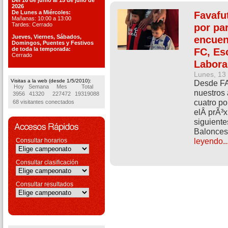
Del 16 de junio al 15 de julio de
2026
De Lunes a Miércoles:
Favafu
Mañanas: 10:00 a 13:00
Tardes: Cerrado
por par
Jueves, Viernes, S
ábados,
encuen
Domingos, Puentes
y Festivos
de toda la temporada:
FC, Es
Cerrado
Labora
Lunes, 13
Visitas a la web (desde 1/5/2010):
Desde FA
Hoy
Semana
Mes
Total
nuestros 
3956
41320
227472
19319088
cuatro po
68 visitantes conectados
elÂ prÃ³x
siguiente
Baloncest
leyendo..
Consultar horarios
Consultar clasificación
Consultar resultados