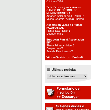
Oficina n°38-2
Sede Federaciones Vascas
CAMPO DE FÚTBOL DE
MENDIZORROTZA
Amadeo Salazar s/n C.P 01007
Vitoria-Gasteiz (Araba) Euskadi
Asociacion Vasca de Futsal
FAVAFUTSAL
Planta Baja - Nivel 1
Despacho n°1
European Futsal Association
EFA
Planta Primera - Nivel 2
Despacho n°1
Sala de Reuniones n°1
Vitoria-Gasteiz - Euskadi
Últimas noticias