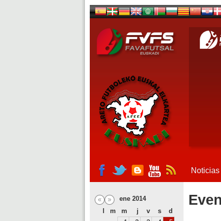
Noticias
Even
ene 2014
l
m
m
j
v
s
d