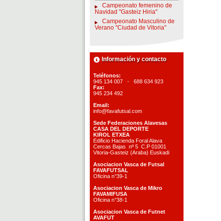
Campeonato femenino de
Navidad "Gasteiz Hiria"
Campeonato Masculino de
Verano "Ciudad de Vitoria"
Información y contacto
Teléfonos:
945 134 007 - 688 634 923
Fax:
945 234 492
Email:
info@favafutsal.com
Sede Federaciones Alavesas
CASA DEL DEPORTE
KIROL ETXEA
Edificio Hacienda Foral Alava
Cercas Bajas nº 5 C.P 01001
Vitoria-Gasteiz (Araba) Euskadi
Asociacion Vasca de Futsal
FAVAFUTSAL
Oficina n°39-1
Asociacion Vasca de Mikro
FAVAMIFUSA
Oficina n°38-1
Asociacion Vasca de Futnet
AVAFUT