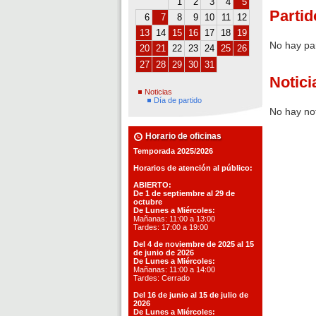
1
2
3
4
5
Partid
6
7
8
9
10
11
12
13
14
15
16
17
18
19
No hay pa
20
21
22
23
24
25
26
27
28
29
30
31
Notici
Noticias
Día de partido
No hay not
Horario de oficinas
Temporada 2025/2026
Horarios de atención al público:
ABIERTO:
De 1 de septiembre al 29 de
octubre
De Lunes a Miércoles:
Mañanas: 11:00 a 13:00
Tardes: 17:00 a 19:00
Del 4 de noviembre de 2025 al 15
de junio de 2026
De Lunes a Miércoles:
Mañanas: 11:00 a 14:00
Tardes: Cerrado
Del 16 de junio al 15 de julio de
2026
De Lunes a Miércoles: