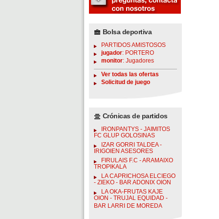
Bolsa deportiva
PARTIDOS AMISTOSOS
jugador
: PORTERO
monitor
: Jugadores
Ver todas las ofertas
Solicitud de juego
Crónicas de partidos
IRONPANTYS - JAIMITOS
FC GLUP GOLOSINAS
IZAR GORRI TALDEA -
IRIGOIEN ASESORES
FIRULAIS F.C - ARAMAIXO
TROPIKALA
LA CAPRICHOSA ELCIEGO
- ZIEKO - BAR ADONIX OION
LA OKA-FRUTAS KAJE
OION - TRUJAL EQUIDAD -
BAR LARRI DE MOREDA