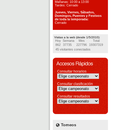
Mañanas: 10:00 a 13:00
Tardes: Cerrado
Jueves, Viernes, S
ábados,
Domingos, Puentes
y Festivos
de toda la temporada:
Cerrado
Visitas a la web (desde 1/5/2010):
Hoy
Semana
Mes
Total
862
37735
227796
19307319
45 visitantes conectados
Consultar horarios
Consultar clasificación
Consultar resultados
Torneos