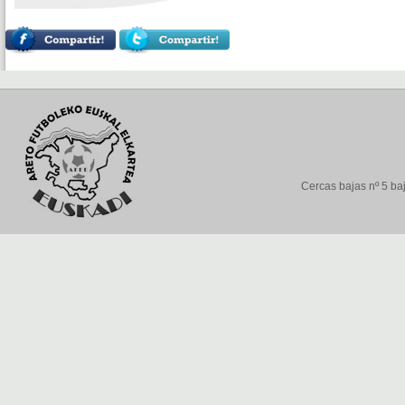
Cercas bajas nº 5 baj