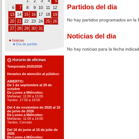
1
2
3
4
5
Partidos del día
6
7
8
9
10
11
12
13
14
15
16
17
18
19
No hay partidos programados en la 
20
21
22
23
24
25
26
27
28
29
30
31
Noticias del día
Noticias
Día de partido
No hay noticias para la fecha indica
Horario de oficinas
Temporada 2025/2026
Horarios de atención al público:
ABIERTO:
De 1 de septiembre al 29 de
octubre
De Lunes a Miércoles:
Mañanas: 11:00 a 13:00
Tardes: 17:00 a 19:00
Del 4 de noviembre de 2025 al 15
de junio de 2026
De Lunes a Miércoles:
Mañanas: 11:00 a 14:00
Tardes: Cerrado
Del 16 de junio al 15 de julio de
2026
De Lunes a Miércoles: