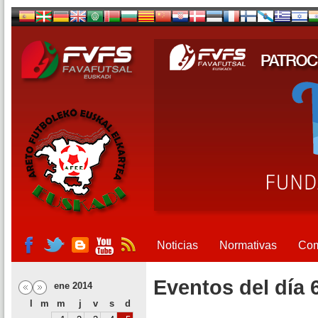
Noticias
Normativas
Com
Eventos del día 
ene 2014
l
m
m
j
v
s
d