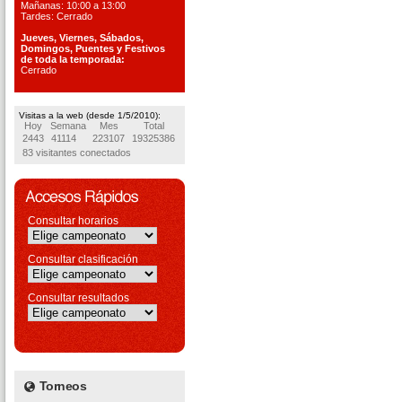
Mañanas: 10:00 a 13:00
Tardes: Cerrado
Jueves, Viernes, S
ábados,
Domingos, Puentes
y Festivos
de toda la temporada:
Cerrado
Visitas a la web (desde 1/5/2010):
Hoy
Semana
Mes
Total
2443
41114
223107
19325386
83 visitantes conectados
Consultar horarios
Consultar clasificación
Consultar resultados
Torneos