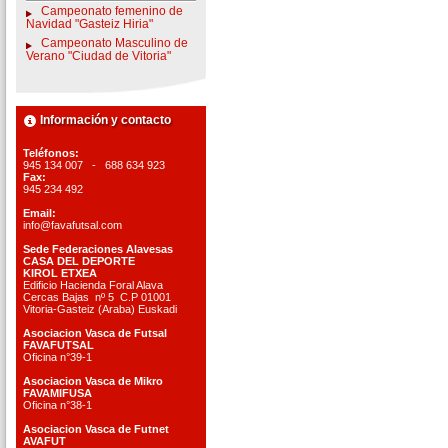
Campeonato femenino de
Navidad "Gasteiz Hiria"
Campeonato Masculino de
Verano "Ciudad de Vitoria"
Información y contacto
Teléfonos:
945 134 007 - 688 634 923
Fax:
945 234 492
Email:
info@favafutsal.com
Sede Federaciones Alavesas
CASA DEL DEPORTE
KIROL ETXEA
Edificio Hacienda Foral Alava
Cercas Bajas nº 5 C.P 01001
Vitoria-Gasteiz (Araba) Euskadi
Asociacion Vasca de Futsal
FAVAFUTSAL
Oficina n°39-1
Asociacion Vasca de Mikro
FAVAMIFUSA
Oficina n°38-1
Asociacion Vasca de Futnet
AVAFUT