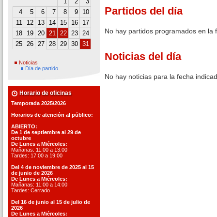
1
2
3
Partidos del día
4
5
6
7
8
9
10
11
12
13
14
15
16
17
No hay partidos programados en la 
18
19
20
21
22
23
24
25
26
27
28
29
30
31
Noticias del día
Noticias
Día de partido
No hay noticias para la fecha indica
Horario de oficinas
Temporada 2025/2026
Horarios de atención al público:
ABIERTO:
De 1 de septiembre al 29 de
octubre
De Lunes a Miércoles:
Mañanas: 11:00 a 13:00
Tardes: 17:00 a 19:00
Del 4 de noviembre de 2025 al 15
de junio de 2026
De Lunes a Miércoles:
Mañanas: 11:00 a 14:00
Tardes: Cerrado
Del 16 de junio al 15 de julio de
2026
De Lunes a Miércoles: