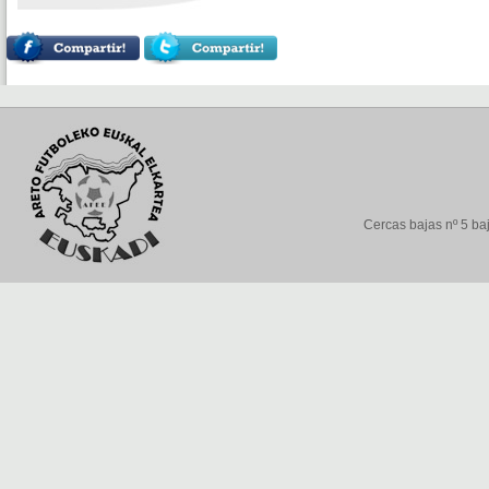
Cercas bajas nº 5 baj