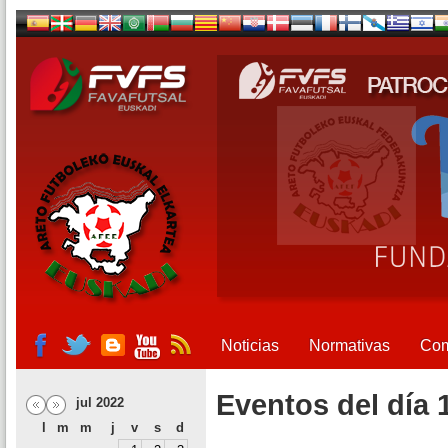
Noticias
Normativas
Com
Eventos del día 
jul 2022
l
m
m
j
v
s
d