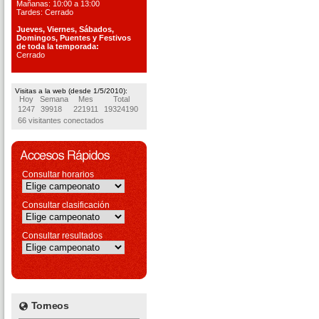
Mañanas: 10:00 a 13:00
Tardes: Cerrado
Jueves, Viernes, S
ábados,
Domingos, Puentes
y Festivos
de toda la temporada:
Cerrado
Visitas a la web (desde 1/5/2010):
Hoy
Semana
Mes
Total
1247
39918
221911
19324190
66 visitantes conectados
Consultar horarios
Consultar clasificación
Consultar resultados
Torneos