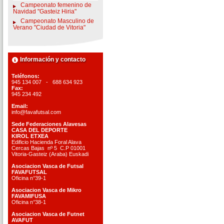
Campeonato femenino de
Navidad "Gasteiz Hiria"
Campeonato Masculino de
Verano "Ciudad de Vitoria"
Información y contacto
Teléfonos:
945 134 007 - 688 634 923
Fax:
945 234 492
Email:
info@favafutsal.com
Sede Federaciones Alavesas
CASA DEL DEPORTE
KIROL ETXEA
Edificio Hacienda Foral Alava
Cercas Bajas nº 5 C.P 01001
Vitoria-Gasteiz (Araba) Euskadi
Asociacion Vasca de Futsal
FAVAFUTSAL
Oficina n°39-1
Asociacion Vasca de Mikro
FAVAMIFUSA
Oficina n°38-1
Asociacion Vasca de Futnet
AVAFUT