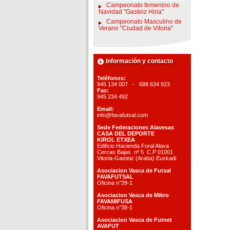
Campeonato femenino de
Navidad "Gasteiz Hiria"
Campeonato Masculino de
Verano "Ciudad de Vitoria"
Información y contacto
Teléfonos:
945 134 007 - 688 634 923
Fax:
945 234 492
Email:
info@favafutsal.com
Sede Federaciones Alavesas
CASA DEL DEPORTE
KIROL ETXEA
Edificio Hacienda Foral Alava
Cercas Bajas nº 5 C.P 01001
Vitoria-Gasteiz (Araba) Euskadi
Asociacion Vasca de Futsal
FAVAFUTSAL
Oficina n°39-1
Asociacion Vasca de Mikro
FAVAMIFUSA
Oficina n°38-1
Asociacion Vasca de Futnet
AVAFUT