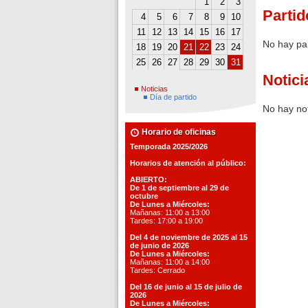
1
2
3
Partid
4
5
6
7
8
9
10
11
12
13
14
15
16
17
No hay pa
18
19
20
21
22
23
24
25
26
27
28
29
30
31
Notici
Noticias
Día de partido
No hay not
Horario de oficinas
Temporada 2025/2026
Horarios de atención al público:
ABIERTO:
De 1 de septiembre al 29 de
octubre
De Lunes a Miércoles:
Mañanas: 11:00 a 13:00
Tardes: 17:00 a 19:00
Del 4 de noviembre de 2025 al 15
de junio de 2026
De Lunes a Miércoles:
Mañanas: 11:00 a 14:00
Tardes: Cerrado
Del 16 de junio al 15 de julio de
2026
De Lunes a Miércoles: