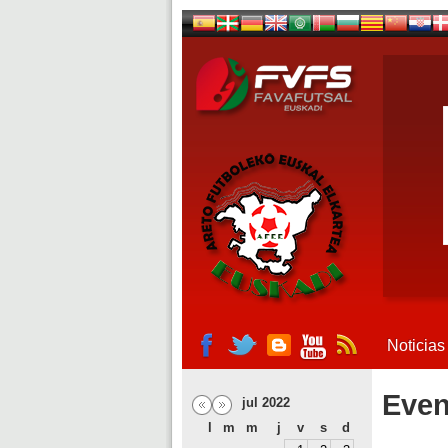
Noticias
Even
jul 2022
l
m
m
j
v
s
d