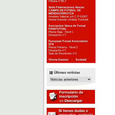
Oficina n°38-2
Sede Federaciones Vascas
CAMPO DE FÚTBOL DE
MENDIZORROTZA
Amadeo Salazar s/n C.P 01007
Vitoria-Gasteiz (Araba) Euskadi
Asociacion Vasca de Futsal
FAVAFUTSAL
Planta Baja - Nivel 1
Despacho n°1
European Futsal Association
EFA
Planta Primera - Nivel 2
Despacho n°1
Sala de Reuniones n°1
Vitoria-Gasteiz - Euskadi
Últimas noticias