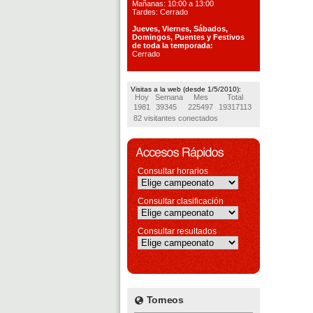
Mañanas: 10:00 a 13:00
Tardes: Cerrado
Jueves, Viernes, S
ábados,
Domingos, Puentes
y Festivos
de toda la temporada:
Cerrado
Visitas a la web (desde 1/5/2010):
Hoy
Semana
Mes
Total
1981
39345
225497
19317113
82 visitantes conectados
Consultar horarios
Consultar clasificación
Consultar resultados
Torneos