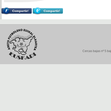
Cercas bajas nº 5 baj