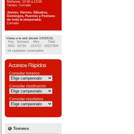
Mañanas: 10:00 a 13:00
Tardes: Cerrado
Jueves, Viernes, S
ábados,
Domingos, Puentes
y Festivos
de toda la temporada:
Cerrado
Visitas a la web (desde 1/5/2010):
Hoy
Semana
Mes
Total
4063
42734
224727
19327006
54 visitantes conectados
Consultar horarios
Consultar clasificación
Consultar resultados
Torneos