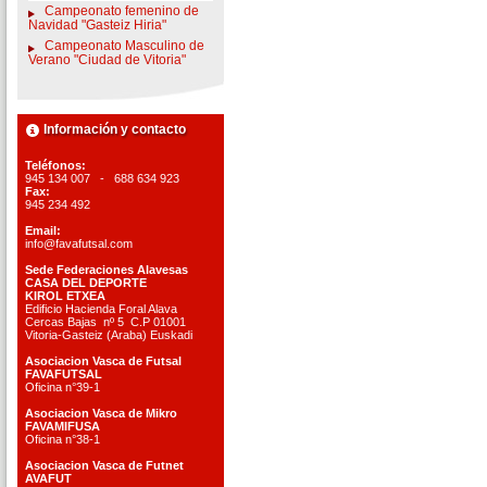
Campeonato femenino de
Navidad "Gasteiz Hiria"
Campeonato Masculino de
Verano "Ciudad de Vitoria"
Información y contacto
Teléfonos:
945 134 007 - 688 634 923
Fax:
945 234 492
Email:
info@favafutsal.com
Sede Federaciones Alavesas
CASA DEL DEPORTE
KIROL ETXEA
Edificio Hacienda Foral Alava
Cercas Bajas nº 5 C.P 01001
Vitoria-Gasteiz (Araba) Euskadi
Asociacion Vasca de Futsal
FAVAFUTSAL
Oficina n°39-1
Asociacion Vasca de Mikro
FAVAMIFUSA
Oficina n°38-1
Asociacion Vasca de Futnet
AVAFUT