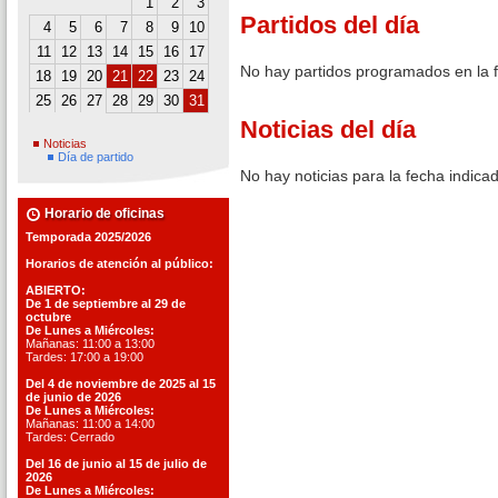
1
2
3
Partidos del día
4
5
6
7
8
9
10
11
12
13
14
15
16
17
No hay partidos programados en la 
18
19
20
21
22
23
24
25
26
27
28
29
30
31
Noticias del día
Noticias
Día de partido
No hay noticias para la fecha indica
Horario de oficinas
Temporada 2025/2026
Horarios de atención al público:
ABIERTO:
De 1 de septiembre al 29 de
octubre
De Lunes a Miércoles:
Mañanas: 11:00 a 13:00
Tardes: 17:00 a 19:00
Del 4 de noviembre de 2025 al 15
de junio de 2026
De Lunes a Miércoles:
Mañanas: 11:00 a 14:00
Tardes: Cerrado
Del 16 de junio al 15 de julio de
2026
De Lunes a Miércoles: