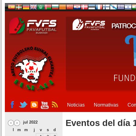
Noticias
Normativas
Com
Eventos del día 
jul 2022
l
m
m
j
v
s
d