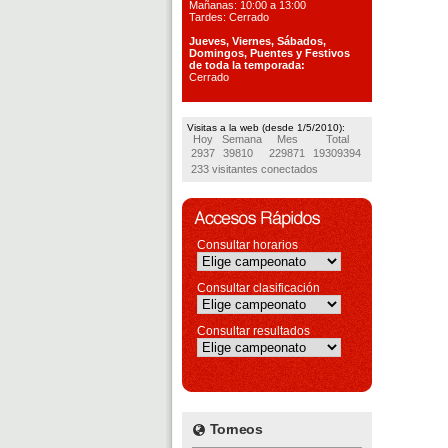
Mañanas: 10:00 a 13:00
Tardes: Cerrado
Jueves, Viernes, S
ábados,
Domingos, Puentes
y Festivos
de toda la temporada:
Cerrado
Visitas a la web (desde 1/5/2010):
Hoy
Semana
Mes
Total
2937
39810
229871
19309394
233 visitantes conectados
Consultar horarios
Consultar clasificación
Consultar resultados
Torneos