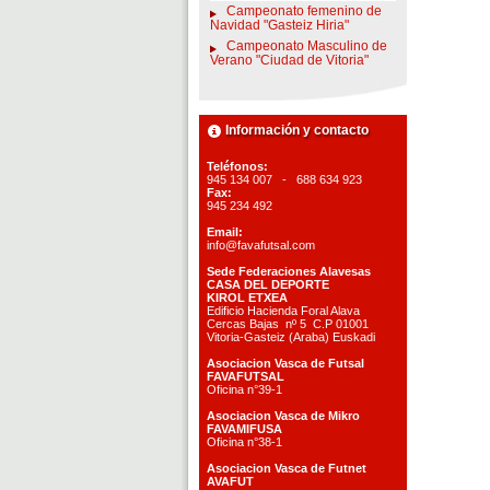
Campeonato femenino de
Navidad "Gasteiz Hiria"
Campeonato Masculino de
Verano "Ciudad de Vitoria"
Información y contacto
Teléfonos:
945 134 007 - 688 634 923
Fax:
945 234 492
Email:
info@favafutsal.com
Sede Federaciones Alavesas
CASA DEL DEPORTE
KIROL ETXEA
Edificio Hacienda Foral Alava
Cercas Bajas nº 5 C.P 01001
Vitoria-Gasteiz (Araba) Euskadi
Asociacion Vasca de Futsal
FAVAFUTSAL
Oficina n°39-1
Asociacion Vasca de Mikro
FAVAMIFUSA
Oficina n°38-1
Asociacion Vasca de Futnet
AVAFUT