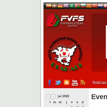
Noticias
Even
jul 2022
l
m
m
j
v
s
d