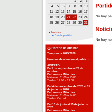
1
2
3
Partid
4
5
6
7
8
9
10
11
12
13
14
15
16
17
No hay pa
18
19
20
21
22
23
24
25
26
27
28
29
30
31
Notici
Noticias
Día de partido
No hay not
Horario de oficinas
Temporada 2025/2026
Horarios de atención al público:
ABIERTO:
De 1 de septiembre al 29 de
octubre
De Lunes a Miércoles:
Mañanas: 11:00 a 13:00
Tardes: 17:00 a 19:00
Del 4 de noviembre de 2025 al 15
de junio de 2026
De Lunes a Miércoles:
Mañanas: 11:00 a 14:00
Tardes: Cerrado
Del 16 de junio al 15 de julio de
2026
De Lunes a Miércoles: