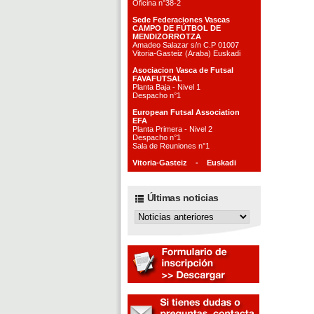
Oficina n°38-2
Sede Federaciones Vascas
CAMPO DE FÚTBOL DE
MENDIZORROTZA
Amadeo Salazar s/n C.P 01007
Vitoria-Gasteiz (Araba) Euskadi
Asociacion Vasca de Futsal
FAVAFUTSAL
Planta Baja - Nivel 1
Despacho n°1
European Futsal Association
EFA
Planta Primera - Nivel 2
Despacho n°1
Sala de Reuniones n°1
Vitoria-Gasteiz - Euskadi
Últimas noticias