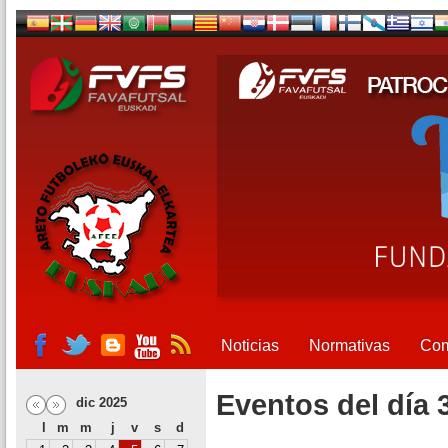
Noticias
Normativas
Com
Eventos del día 
dic 2025
l
m
m
j
v
s
d