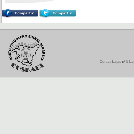
Cercas bajas nº 5 baj