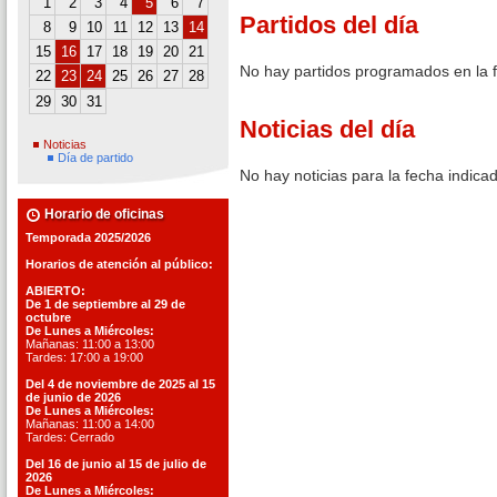
1
2
3
4
5
6
7
Partidos del día
8
9
10
11
12
13
14
15
16
17
18
19
20
21
No hay partidos programados en la 
22
23
24
25
26
27
28
29
30
31
Noticias del día
Noticias
Día de partido
No hay noticias para la fecha indica
Horario de oficinas
Temporada 2025/2026
Horarios de atención al público:
ABIERTO:
De 1 de septiembre al 29 de
octubre
De Lunes a Miércoles:
Mañanas: 11:00 a 13:00
Tardes: 17:00 a 19:00
Del 4 de noviembre de 2025 al 15
de junio de 2026
De Lunes a Miércoles:
Mañanas: 11:00 a 14:00
Tardes: Cerrado
Del 16 de junio al 15 de julio de
2026
De Lunes a Miércoles: