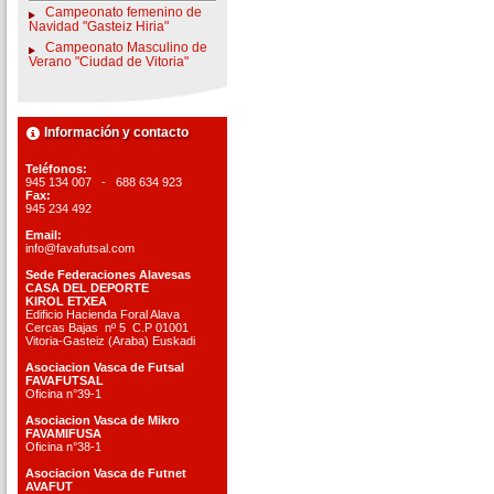
Campeonato femenino de
Navidad "Gasteiz Hiria"
Campeonato Masculino de
Verano "Ciudad de Vitoria"
Información y contacto
Teléfonos:
945 134 007 - 688 634 923
Fax:
945 234 492
Email:
info@favafutsal.com
Sede Federaciones Alavesas
CASA DEL DEPORTE
KIROL ETXEA
Edificio Hacienda Foral Alava
Cercas Bajas nº 5 C.P 01001
Vitoria-Gasteiz (Araba) Euskadi
Asociacion Vasca de Futsal
FAVAFUTSAL
Oficina n°39-1
Asociacion Vasca de Mikro
FAVAMIFUSA
Oficina n°38-1
Asociacion Vasca de Futnet
AVAFUT