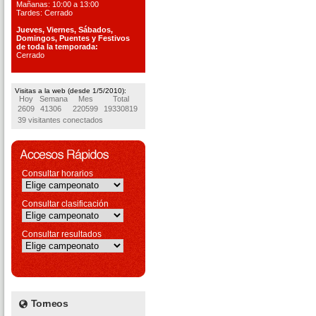
Mañanas: 10:00 a 13:00
Tardes: Cerrado
Jueves, Viernes, S
ábados,
Domingos, Puentes
y Festivos
de toda la temporada:
Cerrado
Visitas a la web (desde 1/5/2010):
Hoy
Semana
Mes
Total
2609
41306
220599
19330819
39 visitantes conectados
Consultar horarios
Consultar clasificación
Consultar resultados
Torneos