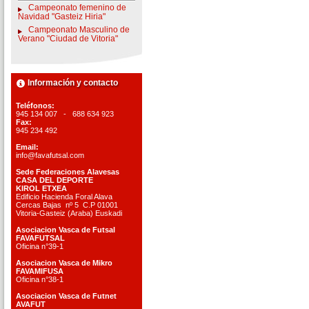
Campeonato femenino de
Navidad "Gasteiz Hiria"
Campeonato Masculino de
Verano "Ciudad de Vitoria"
Información y contacto
Teléfonos:
945 134 007 - 688 634 923
Fax:
945 234 492
Email:
info@favafutsal.com
Sede Federaciones Alavesas
CASA DEL DEPORTE
KIROL ETXEA
Edificio Hacienda Foral Alava
Cercas Bajas nº 5 C.P 01001
Vitoria-Gasteiz (Araba) Euskadi
Asociacion Vasca de Futsal
FAVAFUTSAL
Oficina n°39-1
Asociacion Vasca de Mikro
FAVAMIFUSA
Oficina n°38-1
Asociacion Vasca de Futnet
AVAFUT