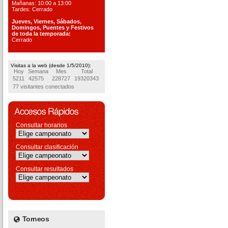
Mañanas: 10:00 a 13:00
Tardes: Cerrado
Jueves, Viernes, S
ábados,
Domingos, Puentes
y Festivos
de toda la temporada:
Cerrado
Visitas a la web (desde 1/5/2010):
Hoy
Semana
Mes
Total
5211
42575
228727
19320343
77 visitantes conectados
Consultar horarios
Consultar clasificación
Consultar resultados
Torneos