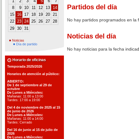
1
2
3
4
5
6
7
Partidos del día
8
9
10
11
12
13
14
15
16
17
18
19
20
21
No hay partidos programados en la 
22
23
24
25
26
27
28
29
30
31
Noticias del día
Noticias
Día de partido
No hay noticias para la fecha indica
Horario de oficinas
Temporada 2025/2026
Horarios de atención al público:
ABIERTO:
De 1 de septiembre al 29 de
octubre
De Lunes a Miércoles:
Mañanas: 11:00 a 13:00
Tardes: 17:00 a 19:00
Del 4 de noviembre de 2025 al 15
de junio de 2026
De Lunes a Miércoles:
Mañanas: 11:00 a 14:00
Tardes: Cerrado
Del 16 de junio al 15 de julio de
2026
De Lunes a Miércoles: