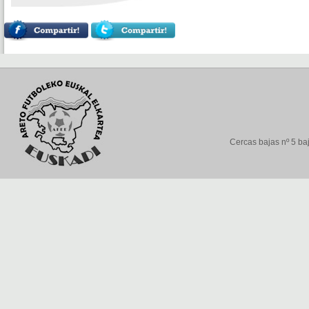
Cercas bajas nº 5 baj