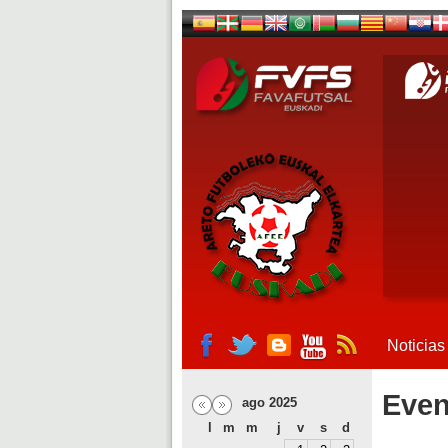
Noticias
Even
ago 2025
l
m
m
j
v
s
d