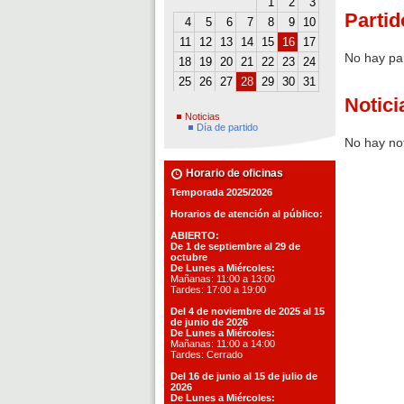
1
2
3
Partid
4
5
6
7
8
9
10
11
12
13
14
15
16
17
No hay pa
18
19
20
21
22
23
24
25
26
27
28
29
30
31
Notici
Noticias
Día de partido
No hay not
Horario de oficinas
Temporada 2025/2026
Horarios de atención al público:
ABIERTO:
De 1 de septiembre al 29 de
octubre
De Lunes a Miércoles:
Mañanas: 11:00 a 13:00
Tardes: 17:00 a 19:00
Del 4 de noviembre de 2025 al 15
de junio de 2026
De Lunes a Miércoles:
Mañanas: 11:00 a 14:00
Tardes: Cerrado
Del 16 de junio al 15 de julio de
2026
De Lunes a Miércoles: