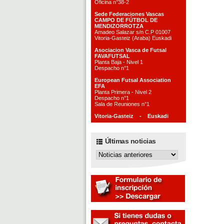
Oficina n°38-2
Sede Federaciones Vascas
CAMPO DE FÚTBOL DE
MENDIZORROTZA
Amadeo Salazar s/n C.P 01007
Vitoria-Gasteiz (Araba) Euskadi
Asociacion Vasca de Futsal
FAVAFUTSAL
Planta Baja - Nivel 1
Despacho n°1
European Futsal Association
EFA
Planta Primera - Nivel 2
Despacho n°1
Sala de Reuniones n°1
Vitoria-Gasteiz - Euskadi
Últimas noticias