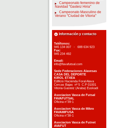
Campeonato femenino de
Navidad "Gasteiz Hiria"
Campeonato Masculino de
Verano "Ciudad de Vitoria"
Información y contacto
Teléfonos:
945 134 007 - 688 634 923
Fax:
945 234 492
Email:
info@favafutsal.com
Sede Federaciones Alavesas
CASA DEL DEPORTE
KIROL ETXEA
Edificio Hacienda Foral Alava
Cercas Bajas nº 5 C.P 01001
Vitoria-Gasteiz (Araba) Euskadi
Asociacion Vasca de Futsal
FAVAFUTSAL
Oficina n°39-1
Asociacion Vasca de Mikro
FAVAMIFUSA
Oficina n°38-1
Asociacion Vasca de Futnet
AVAFUT