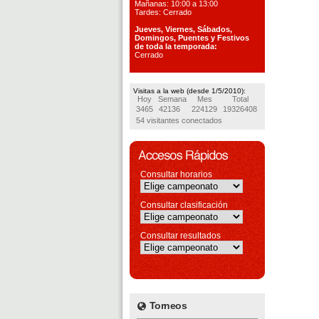
Mañanas: 10:00 a 13:00
Tardes: Cerrado
Jueves, Viernes, S
ábados,
Domingos, Puentes
y Festivos
de toda la temporada:
Cerrado
Visitas a la web (desde 1/5/2010):
Hoy
Semana
Mes
Total
3465
42136
224129
19326408
54 visitantes conectados
Consultar horarios
Consultar clasificación
Consultar resultados
Torneos