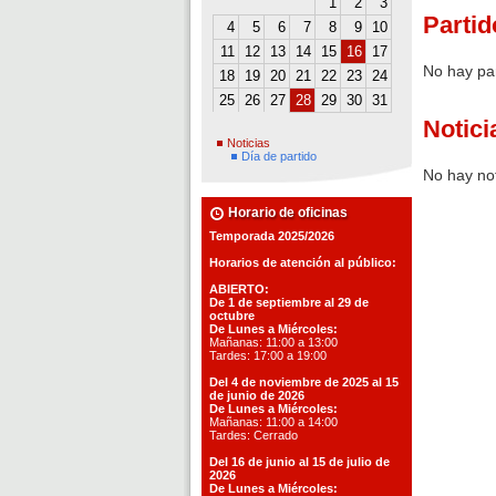
1
2
3
Partid
4
5
6
7
8
9
10
11
12
13
14
15
16
17
No hay pa
18
19
20
21
22
23
24
25
26
27
28
29
30
31
Notici
Noticias
Día de partido
No hay not
Horario de oficinas
Temporada 2025/2026
Horarios de atención al público:
ABIERTO:
De 1 de septiembre al 29 de
octubre
De Lunes a Miércoles:
Mañanas: 11:00 a 13:00
Tardes: 17:00 a 19:00
Del 4 de noviembre de 2025 al 15
de junio de 2026
De Lunes a Miércoles:
Mañanas: 11:00 a 14:00
Tardes: Cerrado
Del 16 de junio al 15 de julio de
2026
De Lunes a Miércoles: