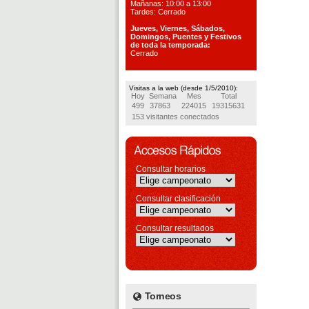
Mañanas: 10:00 a 13:00
Tardes: Cerrado
Jueves, Viernes, S
ábados,
Domingos, Puentes
y Festivos
de toda la temporada:
Cerrado
Visitas a la web (desde 1/5/2010):
Hoy
Semana
Mes
Total
499
37863
224015
19315631
153 visitantes conectados
Consultar horarios
Consultar clasificación
Consultar resultados
Torneos