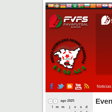
Noticias
Even
ago 2025
l
m
m
j
v
s
d