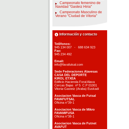
Campeonato femenino de
Navidad "Gasteiz Hiria"
Campeonato Masculino de
Verano "Ciudad de Vitoria"
Información y contacto
Teléfonos:
945 134 007 - 688 634 923
Fax:
945 234 492
Email:
info@favafutsal.com
Sede Federaciones Alavesas
CASA DEL DEPORTE
KIROL ETXEA
Edificio Hacienda Foral Alava
Cercas Bajas nº 5 C.P 01001
Vitoria-Gasteiz (Araba) Euskadi
Asociacion Vasca de Futsal
FAVAFUTSAL
Oficina n°39-1
Asociacion Vasca de Mikro
FAVAMIFUSA
Oficina n°38-1
Asociacion Vasca de Futnet
AVAFUT