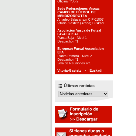
Oficina n°38-2
Sede Federaciones Vascas
CAMPO DE FÚTBOL DE
MENDIZORROTZA
Amadeo Salazar s/n C.P 01007
Vitoria-Gasteiz (Araba) Euskadi
Asociacion Vasca de Futsal
FAVAFUTSAL
Planta Baja - Nivel 1
Despacho n°1
European Futsal Association
EFA
Planta Primera - Nivel 2
Despacho n°1
Sala de Reuniones n°1
Vitoria-Gasteiz - Euskadi
Últimas noticias