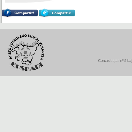
Cercas bajas nº 5 baj