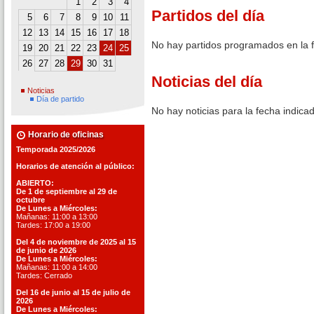
1
2
3
4
Partidos del día
5
6
7
8
9
10
11
12
13
14
15
16
17
18
No hay partidos programados en la 
19
20
21
22
23
24
25
26
27
28
29
30
31
Noticias del día
Noticias
Día de partido
No hay noticias para la fecha indica
Horario de oficinas
Temporada 2025/2026
Horarios de atención al público:
ABIERTO:
De 1 de septiembre al 29 de
octubre
De Lunes a Miércoles:
Mañanas: 11:00 a 13:00
Tardes: 17:00 a 19:00
Del 4 de noviembre de 2025 al 15
de junio de 2026
De Lunes a Miércoles:
Mañanas: 11:00 a 14:00
Tardes: Cerrado
Del 16 de junio al 15 de julio de
2026
De Lunes a Miércoles: