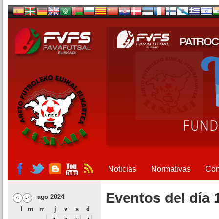
Noticias
Normativas
Com
Eventos del día 
ago 2024
l
m
m
j
v
s
d