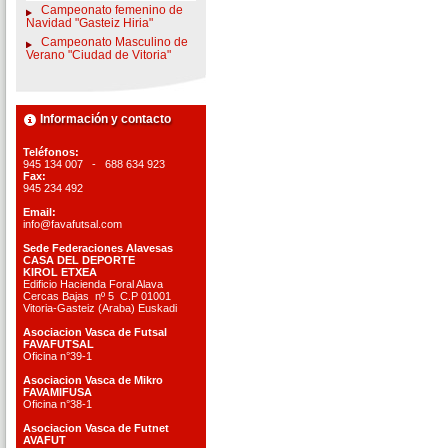
Campeonato femenino de
Navidad "Gasteiz Hiria"
Campeonato Masculino de
Verano "Ciudad de Vitoria"
Información y contacto
Teléfonos:
945 134 007 - 688 634 923
Fax:
945 234 492
Email:
info@favafutsal.com
Sede Federaciones Alavesas
CASA DEL DEPORTE
KIROL ETXEA
Edificio Hacienda Foral Alava
Cercas Bajas nº 5 C.P 01001
Vitoria-Gasteiz (Araba) Euskadi
Asociacion Vasca de Futsal
FAVAFUTSAL
Oficina n°39-1
Asociacion Vasca de Mikro
FAVAMIFUSA
Oficina n°38-1
Asociacion Vasca de Futnet
AVAFUT