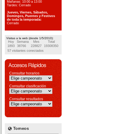
Mañanas: 10:00 a 13:00
Tardes: Cerrado
Jueves, Viernes, S
ábados,
Domingos, Puentes
y Festivos
de toda la temporada:
Cerrado
Visitas a la web (desde 1/5/2010):
Hoy
Semana
Mes
Total
1893
38766
228827
19308350
57 visitantes conectados
Consultar horarios
Consultar clasificación
Consultar resultados
Torneos