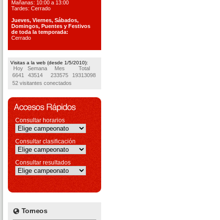
Mañanas: 10:00 a 13:00
Tardes: Cerrado
Jueves, Viernes, S
ábados,
Domingos, Puentes
y Festivos
de toda la temporada:
Cerrado
Visitas a la web (desde 1/5/2010):
Hoy
Semana
Mes
Total
6641
43514
233575
19313098
52 visitantes conectados
Consultar horarios
Consultar clasificación
Consultar resultados
Torneos