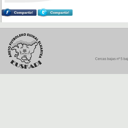
Cercas bajas nº 5 baj