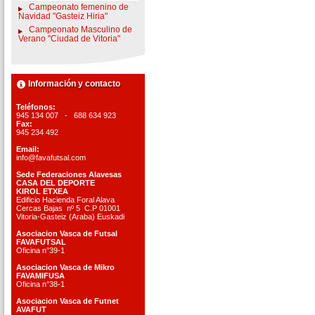
Campeonato femenino de
Navidad "Gasteiz Hiria"
Campeonato Masculino de
Verano "Ciudad de Vitoria"
Información y contacto
Teléfonos:
945 134 007 - 688 634 923
Fax:
945 234 492
Email:
info@favafutsal.com
Sede Federaciones Alavesas
CASA DEL DEPORTE
KIROL ETXEA
Edificio Hacienda Foral Alava
Cercas Bajas nº 5 C.P 01001
Vitoria-Gasteiz (Araba) Euskadi
Asociacion Vasca de Futsal
FAVAFUTSAL
Oficina n°39-1
Asociacion Vasca de Mikro
FAVAMIFUSA
Oficina n°38-1
Asociacion Vasca de Futnet
AVAFUT