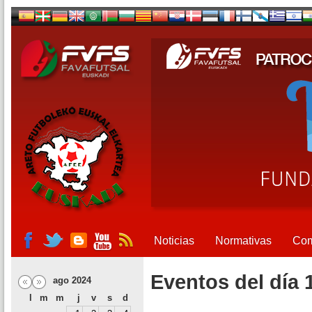
Noticias
Normativas
Com
Eventos del día 
ago 2024
l
m
m
j
v
s
d