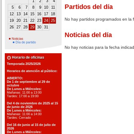
1
2
3
4
Partidos del día
5
6
7
8
9
10
11
12
13
14
15
16
17
18
No hay partidos programados en la 
19
20
21
22
23
24
25
26
27
28
29
30
31
Noticias del día
Noticias
Día de partido
No hay noticias para la fecha indica
Horario de oficinas
Temporada 2025/2026
Horarios de atención al público:
ABIERTO:
De 1 de septiembre al 29 de
octubre
De Lunes a Miércoles:
Mañanas: 11:00 a 13:00
Tardes: 17:00 a 19:00
Del 4 de noviembre de 2025 al 15
de junio de 2026
De Lunes a Miércoles:
Mañanas: 11:00 a 14:00
Tardes: Cerrado
Del 16 de junio al 15 de julio de
2026
De Lunes a Miércoles: