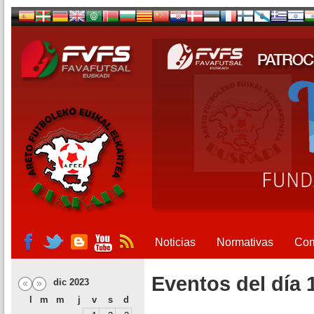
Noticias
Normativas
Com
Eventos del día 
dic 2023
l
m
m
j
v
s
d