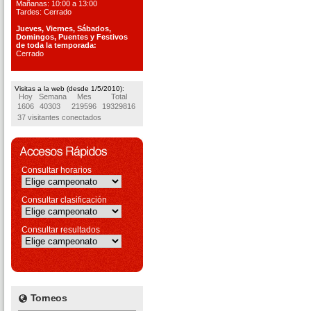
Mañanas: 10:00 a 13:00
Tardes: Cerrado
Jueves, Viernes, S
ábados,
Domingos, Puentes
y Festivos
de toda la temporada:
Cerrado
Visitas a la web (desde 1/5/2010):
Hoy
Semana
Mes
Total
1606
40303
219596
19329816
37 visitantes conectados
Consultar horarios
Consultar clasificación
Consultar resultados
Torneos