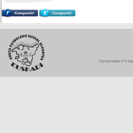
Cercas bajas nº 5 baj