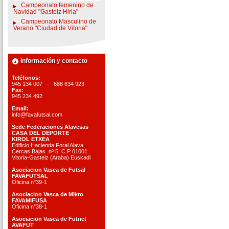
Campeonato femenino de
Navidad "Gasteiz Hiria"
Campeonato Masculino de
Verano "Ciudad de Vitoria"
Información y contacto
Teléfonos:
945 134 007 - 688 634 923
Fax:
945 234 492
Email:
info@favafutsal.com
Sede Federaciones Alavesas
CASA DEL DEPORTE
KIROL ETXEA
Edificio Hacienda Foral Alava
Cercas Bajas nº 5 C.P 01001
Vitoria-Gasteiz (Araba) Euskadi
Asociacion Vasca de Futsal
FAVAFUTSAL
Oficina n°39-1
Asociacion Vasca de Mikro
FAVAMIFUSA
Oficina n°38-1
Asociacion Vasca de Futnet
AVAFUT