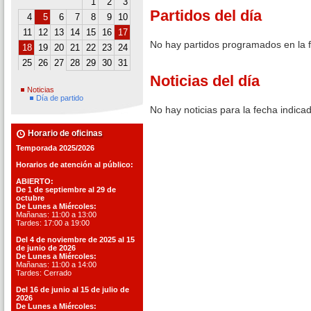
1
2
3
Partidos del día
4
5
6
7
8
9
10
11
12
13
14
15
16
17
No hay partidos programados en la 
18
19
20
21
22
23
24
25
26
27
28
29
30
31
Noticias del día
Noticias
Día de partido
No hay noticias para la fecha indica
Horario de oficinas
Temporada 2025/2026
Horarios de atención al público:
ABIERTO:
De 1 de septiembre al 29 de
octubre
De Lunes a Miércoles:
Mañanas: 11:00 a 13:00
Tardes: 17:00 a 19:00
Del 4 de noviembre de 2025 al 15
de junio de 2026
De Lunes a Miércoles:
Mañanas: 11:00 a 14:00
Tardes: Cerrado
Del 16 de junio al 15 de julio de
2026
De Lunes a Miércoles: