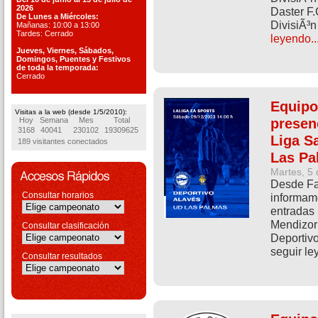
2026
Daster F
De Lunes a Miércoles:
DivisiÃ³n
Mañanas: 10:00 a 13:00
Tardes: Cerrado
leyendo..
Jueves, Viernes, S
ábados,
Domingos, Puentes
y Festivos
de toda la temporada:
Cerrado
Equipo
Visitas a la web (desde 1/5/2010):
presen
Hoy
Semana
Mes
Total
3168
40041
230102
19309625
Liga S
189 visitantes conectados
Las Pa
Martes, 5
Desde Fav
Consultar horarios
informamo
entradas 
Mendizorr
Consultar clasificación
Deportivo
seguir le
Consultar resultados