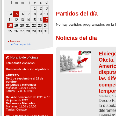
l
m
m
j
v
s
d
1
2
3
Partidos del día
4
5
6
7
8
9
10
11
12
13
14
15
16
17
No hay partidos programados en la 
18
19
20
21
22
23
24
25
26
27
28
29
30
31
Noticias del día
Noticias
Día de partido
Elcieg
Horario de oficinas
Oketa, 
Temporada 2025/2026
America
Horarios de atención al público:
disput
ABIERTO:
las dif
De 1 de septiembre al 29 de
octubre
compet
De Lunes a Miércoles:
Mañanas: 11:00 a 13:00
tempor
Tardes: 17:00 a 19:00
Martes, 5
Del 4 de noviembre de 2025 al 15
Desde Fa
de junio de 2026
De Lunes a Miércoles:
la disput
Mañanas: 11:00 a 14:00
Tardes: Cerrado
diferente
DivisiÃ³n
Del 16 de junio al 15 de julio de