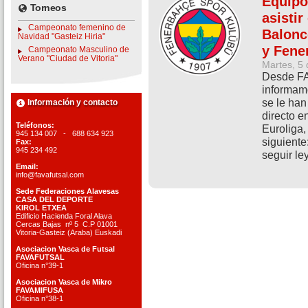
Equipo
Torneos
asistir
Campeonato femenino de
Balonc
Navidad "Gasteiz Hiria"
y Fene
Campeonato Masculino de
Verano "Ciudad de Vitoria"
Martes, 5
Desde F
informamo
se le han
Información y contacto
directo e
Teléfonos:
Euroliga,
945 134 007 - 688 634 923
siguient
Fax:
945 234 492
seguir le
Email:
info@favafutsal.com
Sede Federaciones Alavesas
CASA DEL DEPORTE
KIROL ETXEA
Edificio Hacienda Foral Alava
Cercas Bajas nº 5 C.P 01001
Vitoria-Gasteiz (Araba) Euskadi
Asociacion Vasca de Futsal
FAVAFUTSAL
Oficina n°39-1
Asociacion Vasca de Mikro
FAVAMIFUSA
Oficina n°38-1