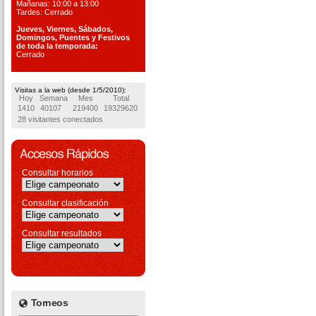
Mañanas: 10:00 a 13:00
Tardes: Cerrado
Jueves, Viernes, S
ábados,
Domingos, Puentes
y Festivos
de toda la temporada:
Cerrado
Visitas a la web (desde 1/5/2010):
Hoy
Semana
Mes
Total
1410
40107
219400
19329620
28 visitantes conectados
Consultar horarios
Consultar clasificación
Consultar resultados
Torneos