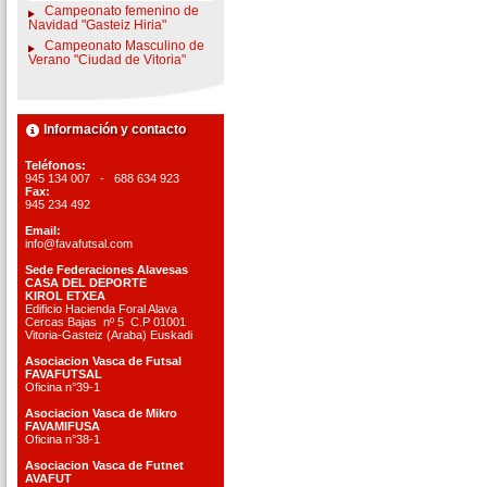
Campeonato femenino de
Navidad "Gasteiz Hiria"
Campeonato Masculino de
Verano "Ciudad de Vitoria"
Información y contacto
Teléfonos:
945 134 007 - 688 634 923
Fax:
945 234 492
Email:
info@favafutsal.com
Sede Federaciones Alavesas
CASA DEL DEPORTE
KIROL ETXEA
Edificio Hacienda Foral Alava
Cercas Bajas nº 5 C.P 01001
Vitoria-Gasteiz (Araba) Euskadi
Asociacion Vasca de Futsal
FAVAFUTSAL
Oficina n°39-1
Asociacion Vasca de Mikro
FAVAMIFUSA
Oficina n°38-1
Asociacion Vasca de Futnet
AVAFUT