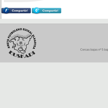
Cercas bajas nº 5 baj