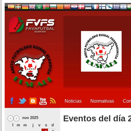
Noticias
Normativas
Com
Eventos del día 
nov 2025
l
m
m
j
v
s
d