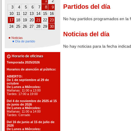
1
2
Partidos del día
3
4
5
6
7
8
9
10
11
12
13
14
15
16
No hay partidos programados en la 
17
18
19
20
21
22
23
24
25
26
27
28
29
30
Noticias del día
Noticias
Día de partido
No hay noticias para la fecha indica
Horario de oficinas
Temporada 2025/2026
Horarios de atención al público:
ABIERTO:
De 1 de septiembre al 29 de
octubre
De Lunes a Miércoles:
Mañanas: 11:00 a 13:00
Tardes: 17:00 a 19:00
Del 4 de noviembre de 2025 al 15
de junio de 2026
De Lunes a Miércoles:
Mañanas: 11:00 a 14:00
Tardes: Cerrado
Del 16 de junio al 15 de julio de
2026
De Lunes a Miércoles: