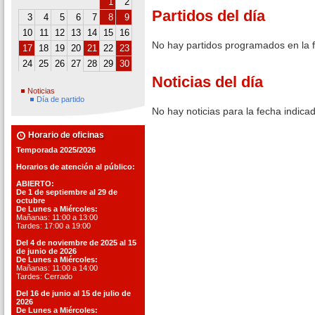
1
2
Partidos del día
3
4
5
6
7
8
9
10
11
12
13
14
15
16
No hay partidos programados en la 
17
18
19
20
21
22
23
24
25
26
27
28
29
30
Noticias del día
Noticias
Día de partido
No hay noticias para la fecha indica
Horario de oficinas
Temporada 2025/2026
Horarios de atención al público:
ABIERTO:
De 1 de septiembre al 29 de
octubre
De Lunes a Miércoles:
Mañanas: 11:00 a 13:00
Tardes: 17:00 a 19:00
Del 4 de noviembre de 2025 al 15
de junio de 2026
De Lunes a Miércoles:
Mañanas: 11:00 a 14:00
Tardes: Cerrado
Del 16 de junio al 15 de julio de
2026
De Lunes a Miércoles: