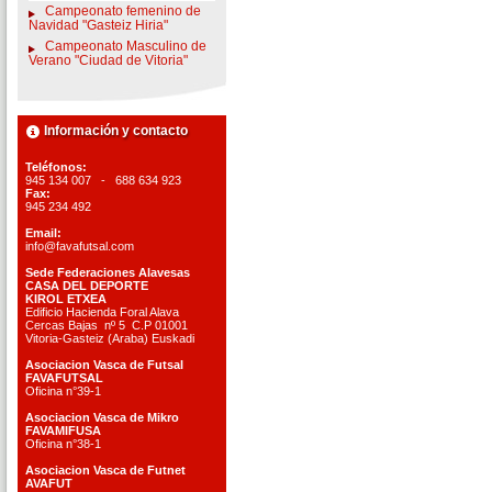
Campeonato femenino de
Navidad "Gasteiz Hiria"
Campeonato Masculino de
Verano "Ciudad de Vitoria"
Información y contacto
Teléfonos:
945 134 007 - 688 634 923
Fax:
945 234 492
Email:
info@favafutsal.com
Sede Federaciones Alavesas
CASA DEL DEPORTE
KIROL ETXEA
Edificio Hacienda Foral Alava
Cercas Bajas nº 5 C.P 01001
Vitoria-Gasteiz (Araba) Euskadi
Asociacion Vasca de Futsal
FAVAFUTSAL
Oficina n°39-1
Asociacion Vasca de Mikro
FAVAMIFUSA
Oficina n°38-1
Asociacion Vasca de Futnet
AVAFUT