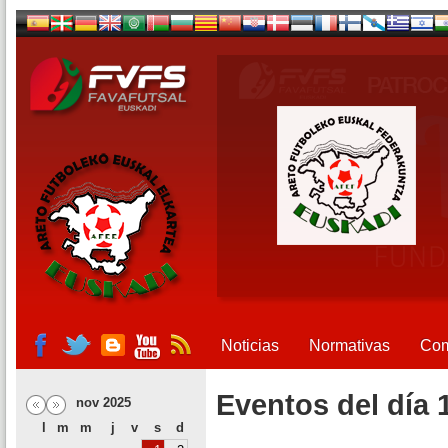
Noticias
Normativas
Com
Eventos del día 
nov 2025
l
m
m
j
v
s
d