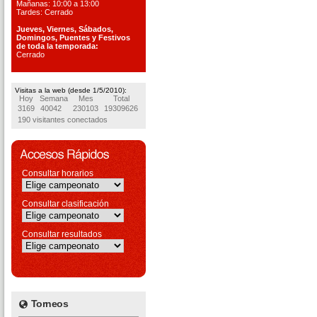
Mañanas: 10:00 a 13:00
Tardes: Cerrado
Jueves, Viernes, S
ábados,
Domingos, Puentes
y Festivos
de toda la temporada:
Cerrado
Visitas a la web (desde 1/5/2010):
Hoy
Semana
Mes
Total
3169
40042
230103
19309626
190 visitantes conectados
Consultar horarios
Consultar clasificación
Consultar resultados
Torneos