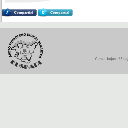
Cercas bajas nº 5 baj