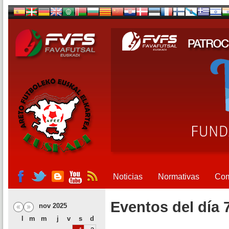
Noticias
Normativas
Com
Eventos del día 
nov 2025
l
m
m
j
v
s
d