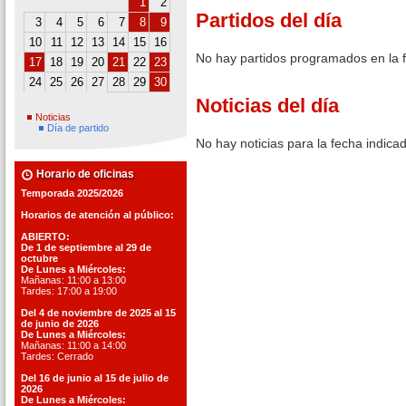
1
2
Partidos del día
3
4
5
6
7
8
9
10
11
12
13
14
15
16
No hay partidos programados en la 
17
18
19
20
21
22
23
24
25
26
27
28
29
30
Noticias del día
Noticias
Día de partido
No hay noticias para la fecha indica
Horario de oficinas
Temporada 2025/2026
Horarios de atención al público:
ABIERTO:
De 1 de septiembre al 29 de
octubre
De Lunes a Miércoles:
Mañanas: 11:00 a 13:00
Tardes: 17:00 a 19:00
Del 4 de noviembre de 2025 al 15
de junio de 2026
De Lunes a Miércoles:
Mañanas: 11:00 a 14:00
Tardes: Cerrado
Del 16 de junio al 15 de julio de
2026
De Lunes a Miércoles: