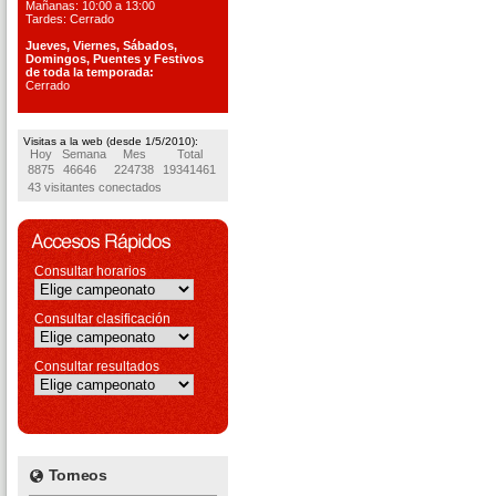
Mañanas: 10:00 a 13:00
Tardes: Cerrado
Jueves, Viernes, S
ábados,
Domingos, Puentes
y Festivos
de toda la temporada:
Cerrado
Visitas a la web (desde 1/5/2010):
Hoy
Semana
Mes
Total
8875
46646
224738
19341461
43 visitantes conectados
Consultar horarios
Consultar clasificación
Consultar resultados
Torneos