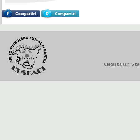
Cercas bajas nº 5 baj