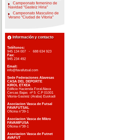
Campeonato femenino de
Navidad "Gasteiz Hiria"
Campeonato Masculino de
Verano "Ciudad de Vitoria"
Información y contacto
Teléfonos:
945 134 007 - 688 634 923
Fax:
945 234 492
Email:
info@favafutsal.com
Sede Federaciones Alavesas
CASA DEL DEPORTE
KIROL ETXEA
Edificio Hacienda Foral Alava
Cercas Bajas nº 5 C.P 01001
Vitoria-Gasteiz (Araba) Euskadi
Asociacion Vasca de Futsal
FAVAFUTSAL
Oficina n°39-1
Asociacion Vasca de Mikro
FAVAMIFUSA
Oficina n°38-1
Asociacion Vasca de Futnet
AVAFUT