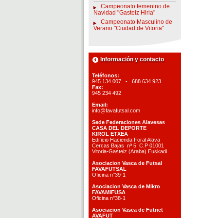
Campeonato femenino de
Navidad "Gasteiz Hiria"
Campeonato Masculino de
Verano "Ciudad de Vitoria"
Información y contacto
Teléfonos:
945 134 007 - 688 634 923
Fax:
945 234 492
Email:
info@favafutsal.com
Sede Federaciones Alavesas
CASA DEL DEPORTE
KIROL ETXEA
Edificio Hacienda Foral Alava
Cercas Bajas nº 5 C.P 01001
Vitoria-Gasteiz (Araba) Euskadi
Asociacion Vasca de Futsal
FAVAFUTSAL
Oficina n°39-1
Asociacion Vasca de Mikro
FAVAMIFUSA
Oficina n°38-1
Asociacion Vasca de Futnet
AVAFUT