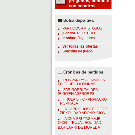
Bolsa deportiva
PARTIDOS AMISTOSOS
jugador
: PORTERO
monitor
: Jugadores
Ver todas las ofertas
Solicitud de juego
Crónicas de partidos
IRONPANTYS - JAIMITOS
FC GLUP GOLOSINAS
IZAR GORRI TALDEA -
IRIGOIEN ASESORES
FIRULAIS F.C - ARAMAIXO
TROPIKALA
LA CAPRICHOSA ELCIEGO
- ZIEKO - BAR ADONIX OION
LA OKA-FRUTAS KAJE
OION - TRUJAL EQUIDAD -
BAR LARRI DE MOREDA