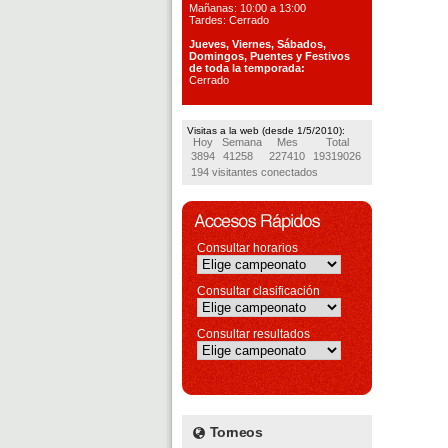
Mañanas: 10:00 a 13:00
Tardes: Cerrado
Jueves, Viernes, S
ábados,
Domingos, Puentes
y Festivos
de toda la temporada:
Cerrado
Visitas a la web (desde 1/5/2010):
Hoy
Semana
Mes
Total
3894
41258
227410
19319026
194 visitantes conectados
Consultar horarios
Consultar clasificación
Consultar resultados
Torneos