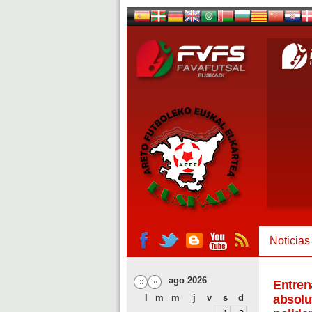
Noticias
ago 2026
Entren
l
m
m
j
v
s
d
absolu