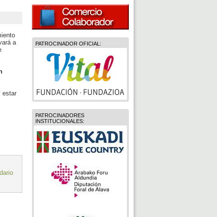
iento
vará a
PATROCINADOR OFICIAL:
e
n
 estar
PATROCINADORES
INSTITUCIONALES:
dario