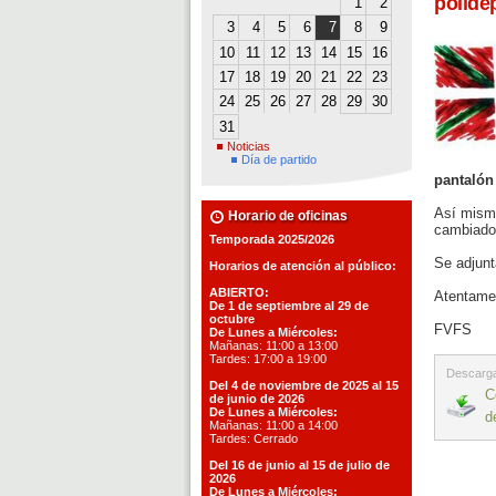
polide
1
2
3
4
5
6
7
8
9
10
11
12
13
14
15
16
17
18
19
20
21
22
23
24
25
26
27
28
29
30
31
Noticias
Día de partido
pantalón
Así mismo
Horario de oficinas
cambiados
Temporada 2025/2026
Se adjunt
Horarios de atención al público:
ABIERTO:
Atentame
De 1 de septiembre al 29 de
octubre
FVFS
De Lunes a Miércoles:
Mañanas: 11:00 a 13:00
Tardes: 17:00 a 19:00
Descarga
Del 4 de noviembre de 2025 al 15
C
de junio de 2026
De Lunes a Miércoles:
d
Mañanas: 11:00 a 14:00
Tardes: Cerrado
Del 16 de junio al 15 de julio de
2026
De Lunes a Miércoles: