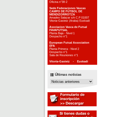
Oficina n°38-2
Sede Federaciones Vascas
CAMPO DE FÚTBOL DE
MENDIZORROTZA
Amadeo Salazar s/n C.P 01007
Vitoria-Gasteiz (Araba) Euskadi
Asociacion Vasca de Futsal
FAVAFUTSAL
Planta Baja - Nivel 1
Despacho n°1
European Futsal Association
EFA
Planta Primera - Nivel 2
Despacho n°1
Sala de Reuniones n°1
Vitoria-Gasteiz - Euskadi
Últimas noticias