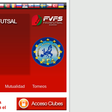
Mutualidad
Torneos
a
 el