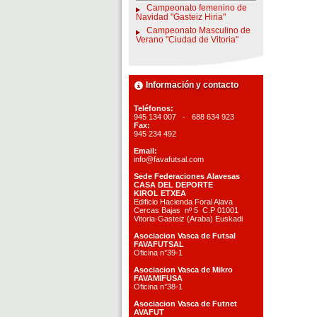
Campeonato femenino de
Navidad "Gasteiz Hiria"
Campeonato Masculino de
Verano "Ciudad de Vitoria"
Información y contacto
Teléfonos:
945 134 007 - 688 634 923
Fax:
945 234 492
Email:
info@favafutsal.com
Sede Federaciones Alavesas
CASA DEL DEPORTE
KIROL ETXEA
Edificio Hacienda Foral Alava
Cercas Bajas nº 5 C.P 01001
Vitoria-Gasteiz (Araba) Euskadi
Asociacion Vasca de Futsal
FAVAFUTSAL
Oficina n°39-1
Asociacion Vasca de Mikro
FAVAMIFUSA
Oficina n°38-1
Asociacion Vasca de Futnet
AVAFUT