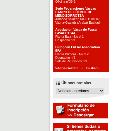
Oficina n°38-2
Sede Federaciones Vascas
CAMPO DE FÚTBOL DE
MENDIZORROTZA
Amadeo Salazar s/n C.P 01007
Vitoria-Gasteiz (Araba) Euskadi
Asociacion Vasca de Futsal
FAVAFUTSAL
Planta Baja - Nivel 1
Despacho n°1
European Futsal Association
EFA
Planta Primera - Nivel 2
Despacho n°1
Sala de Reuniones n°1
Vitoria-Gasteiz - Euskadi
Últimas noticias