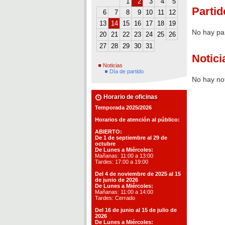
1
2
3
4
5
Partid
6
7
8
9
10
11
12
13
14
15
16
17
18
19
No hay pa
20
21
22
23
24
25
26
27
28
29
30
31
Notici
Noticias
Día de partido
No hay not
Horario de oficinas
Temporada 2025/2026
Horarios de atención al público:
ABIERTO:
De 1 de septiembre al 29 de
octubre
De Lunes a Miércoles:
Mañanas: 11:00 a 13:00
Tardes: 17:00 a 19:00
Del 4 de noviembre de 2025 al 15
de junio de 2026
De Lunes a Miércoles:
Mañanas: 11:00 a 14:00
Tardes: Cerrado
Del 16 de junio al 15 de julio de
2026
De Lunes a Miércoles: