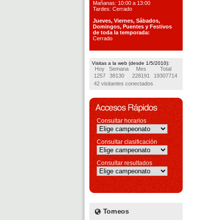
Mañanas: 10:00 a 13:00
Tardes: Cerrado
Jueves, Viernes, S
ábados,
Domingos, Puentes
y Festivos
de toda la temporada:
Cerrado
Visitas a la web (desde 1/5/2010):
Hoy
Semana
Mes
Total
1257
38130
228191
19307714
42 visitantes conectados
Consultar horarios
Consultar clasificación
Consultar resultados
Torneos