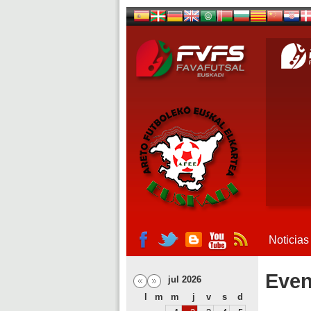
Noticias
Even
jul 2026
l
m
m
j
v
s
d