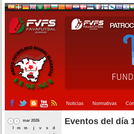
Noticias
Normativas
Com
Eventos del día 
mar 2026
l
m
m
j
v
s
d