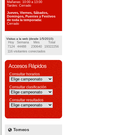
Mañanas: 10:00 a 13:00
Tardes: Cerrado
Jueves, Viernes, S
ábados,
Domingos, Puentes
y Festivos
de toda la temporada:
Cerrado
Visitas a la web (desde 1/5/2010):
Hoy
Semana
Mes
Total
7124
44488
230640
19322256
116 visitantes conectados
Consultar horarios
Consultar clasificación
Consultar resultados
Torneos