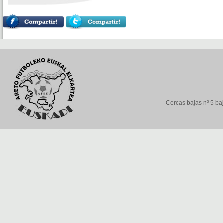
Cercas bajas nº 5 baj