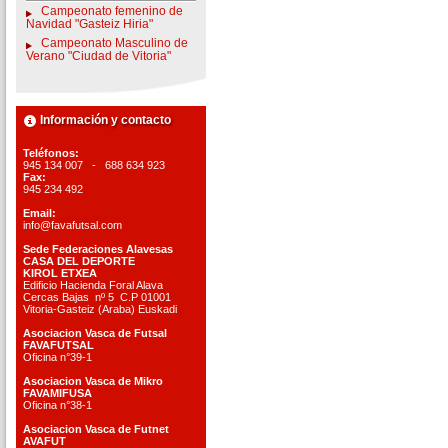
Campeonato femenino de
Navidad "Gasteiz Hiria"
Campeonato Masculino de
Verano "Ciudad de Vitoria"
Información y contacto
Teléfonos:
945 134 007 - 688 634 923
Fax:
945 234 492
Email:
info@favafutsal.com
Sede Federaciones Alavesas
CASA DEL DEPORTE
KIROL ETXEA
Edificio Hacienda Foral Alava
Cercas Bajas nº 5 C.P 01001
Vitoria-Gasteiz (Araba) Euskadi
Asociacion Vasca de Futsal
FAVAFUTSAL
Oficina n°39-1
Asociacion Vasca de Mikro
FAVAMIFUSA
Oficina n°38-1
Asociacion Vasca de Futnet
AVAFUT