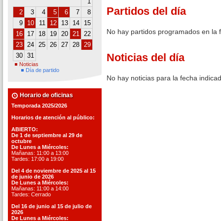
1
Partidos del día
2
3
4
5
6
7
8
9
10
11
12
13
14
15
No hay partidos programados en la 
16
17
18
19
20
21
22
23
24
25
26
27
28
29
Noticias del día
30
31
Noticias
Día de partido
No hay noticias para la fecha indica
Horario de oficinas
Temporada 2025/2026
Horarios de atención al público:
ABIERTO:
De 1 de septiembre al 29 de
octubre
De Lunes a Miércoles:
Mañanas: 11:00 a 13:00
Tardes: 17:00 a 19:00
Del 4 de noviembre de 2025 al 15
de junio de 2026
De Lunes a Miércoles:
Mañanas: 11:00 a 14:00
Tardes: Cerrado
Del 16 de junio al 15 de julio de
2026
De Lunes a Miércoles: