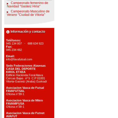
Campeonato femenino de
Navidad "Gasteiz Hiria"
Campeonato Masculino de
Verano "Ciudad de Vitoria"
Información y contacto
Teléfonos:
945 134 007 - 688 634 923
Fax:
945 234 492
Email:
info@favafutsal.com
Sede Federaciones Alavesas
CASA DEL DEPORTE
KIROL ETXEA
Edificio Hacienda Foral Alava
Cercas Bajas nº 5 C.P 01001
Vitoria-Gasteiz (Araba) Euskadi
Asociacion Vasca de Futsal
FAVAFUTSAL
Oficina n°39-1
Asociacion Vasca de Mikro
FAVAMIFUSA
Oficina n°38-1
Asociacion Vasca de Futnet
AVAFUT