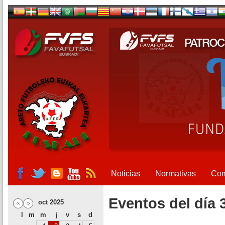
Noticias
Normativas
Com
Eventos del día 
oct 2025
l
m
m
j
v
s
d