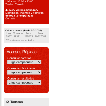
Mañanas: 10:00 a 13:00
Tardes: Cerrado
Jueves, Viernes, S
ábados,
Domingos, Puentes
y Festivos
de toda la temporada:
Cerrado
Visitas a la web (desde 1/5/2010):
Hoy
Semana
Mes
Total
1957
39321
225473
19317089
62 visitantes conectados
Consultar horarios
Consultar clasificación
Consultar resultados
Torneos