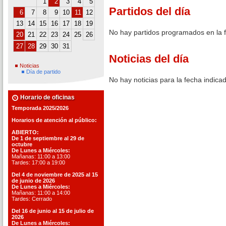
1
2
3
4
5
Partidos del día
6
7
8
9
10
11
12
13
14
15
16
17
18
19
No hay partidos programados en la 
20
21
22
23
24
25
26
27
28
29
30
31
Noticias del día
Noticias
Día de partido
No hay noticias para la fecha indica
Horario de oficinas
Temporada 2025/2026
Horarios de atención al público:
ABIERTO:
De 1 de septiembre al 29 de
octubre
De Lunes a Miércoles:
Mañanas: 11:00 a 13:00
Tardes: 17:00 a 19:00
Del 4 de noviembre de 2025 al 15
de junio de 2026
De Lunes a Miércoles:
Mañanas: 11:00 a 14:00
Tardes: Cerrado
Del 16 de junio al 15 de julio de
2026
De Lunes a Miércoles: