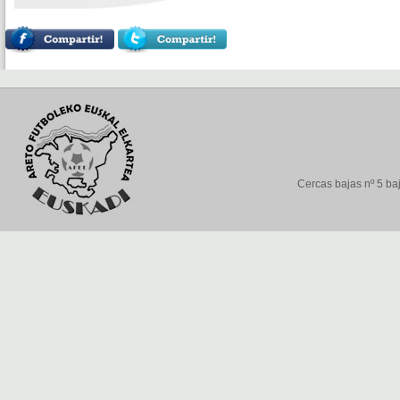
Cercas bajas nº 5 baj