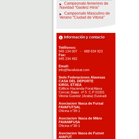
Campeonato femenino de
Navidad "Gasteiz Hiria"
Campeonato Masculino de
Verano "Ciudad de Vitoria"
Información y contacto
Teléfonos:
945 134 007 - 688 634 923
Fax:
945 234 492
Email:
info@favafutsal.com
Sede Federaciones Alavesas
CASA DEL DEPORTE
KIROL ETXEA
Edificio Hacienda Foral Alava
Cercas Bajas nº 5 C.P 01001
Vitoria-Gasteiz (Araba) Euskadi
Asociacion Vasca de Futsal
FAVAFUTSAL
Oficina n°39-1
Asociacion Vasca de Mikro
FAVAMIFUSA
Oficina n°38-1
Asociacion Vasca de Futnet
AVAFUT