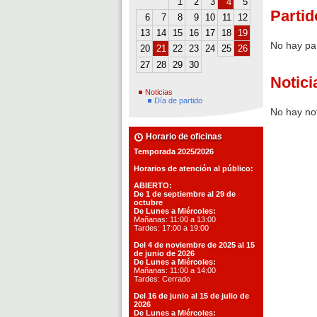
1
2
3
4
5
Partid
6
7
8
9
10
11
12
13
14
15
16
17
18
19
No hay pa
20
21
22
23
24
25
26
27
28
29
30
Notici
Noticias
Día de partido
No hay not
Horario de oficinas
Temporada 2025/2026
Horarios de atención al público:
ABIERTO:
De 1 de septiembre al 29 de
octubre
De Lunes a Miércoles:
Mañanas: 11:00 a 13:00
Tardes: 17:00 a 19:00
Del 4 de noviembre de 2025 al 15
de junio de 2026
De Lunes a Miércoles:
Mañanas: 11:00 a 14:00
Tardes: Cerrado
Del 16 de junio al 15 de julio de
2026
De Lunes a Miércoles: