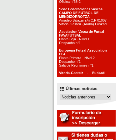
Oficina n°38-2
Sede Federaciones Vascas
CAMPO DE FÚTBOL DE
MENDIZORROTZA
Amadeo Salazar s/n C.P 01007
Vitoria-Gasteiz (Araba) Euskadi
Asociacion Vasca de Futsal
FAVAFUTSAL
Planta Baja - Nivel 1
Despacho n°1
European Futsal Association
EFA
Planta Primera - Nivel 2
Despacho n°1
Sala de Reuniones n°1
Vitoria-Gasteiz - Euskadi
Últimas noticias