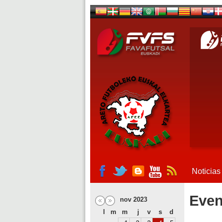
Noticias
Even
nov 2023
l
m
m
j
v
s
d