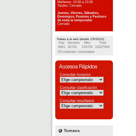
Mañanas: 10:00 a 13:00
Tardes: Cerrado
Jueves, Viernes, S
ábados,
Domingos, Puentes
y Festivos
de toda la temporada:
Cerrado
Visitas a la web (desde 1/5/2010):
Hoy
Semana
Mes
Total
4061
42732
224725
19327004
53 visitantes conectados
Consultar horarios
Consultar clasificación
Consultar resultados
Torneos