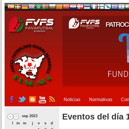
Noticias
Normativas
Com
Eventos del día 
sep 2023
l
m
m
j
v
s
d