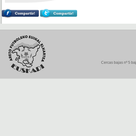
Cercas bajas nº 5 baj