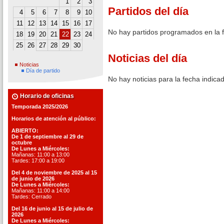
1
2
3
Partidos del día
4
5
6
7
8
9
10
11
12
13
14
15
16
17
No hay partidos programados en la 
18
19
20
21
22
23
24
25
26
27
28
29
30
Noticias del día
Noticias
Día de partido
No hay noticias para la fecha indica
Horario de oficinas
Temporada 2025/2026
Horarios de atención al público:
ABIERTO:
De 1 de septiembre al 29 de
octubre
De Lunes a Miércoles:
Mañanas: 11:00 a 13:00
Tardes: 17:00 a 19:00
Del 4 de noviembre de 2025 al 15
de junio de 2026
De Lunes a Miércoles:
Mañanas: 11:00 a 14:00
Tardes: Cerrado
Del 16 de junio al 15 de julio de
2026
De Lunes a Miércoles: