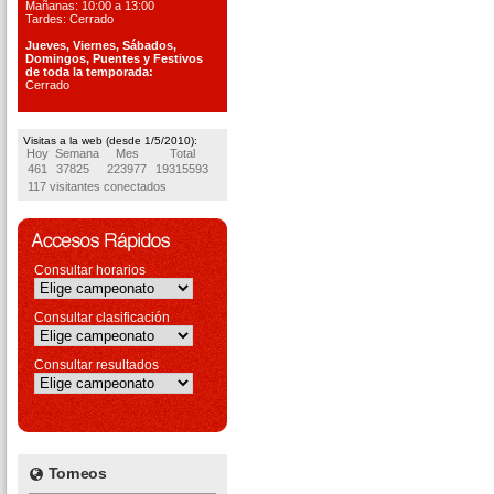
Mañanas: 10:00 a 13:00
Tardes: Cerrado
Jueves, Viernes, S
ábados,
Domingos, Puentes
y Festivos
de toda la temporada:
Cerrado
Visitas a la web (desde 1/5/2010):
Hoy
Semana
Mes
Total
461
37825
223977
19315593
117 visitantes conectados
Consultar horarios
Consultar clasificación
Consultar resultados
Torneos