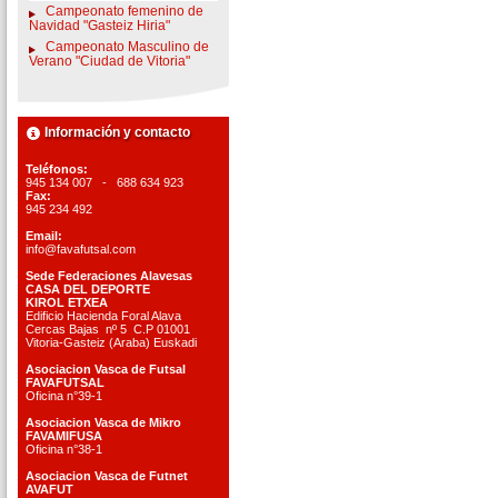
Campeonato femenino de
Navidad "Gasteiz Hiria"
Campeonato Masculino de
Verano "Ciudad de Vitoria"
Información y contacto
Teléfonos:
945 134 007 - 688 634 923
Fax:
945 234 492
Email:
info@favafutsal.com
Sede Federaciones Alavesas
CASA DEL DEPORTE
KIROL ETXEA
Edificio Hacienda Foral Alava
Cercas Bajas nº 5 C.P 01001
Vitoria-Gasteiz (Araba) Euskadi
Asociacion Vasca de Futsal
FAVAFUTSAL
Oficina n°39-1
Asociacion Vasca de Mikro
FAVAMIFUSA
Oficina n°38-1
Asociacion Vasca de Futnet
AVAFUT