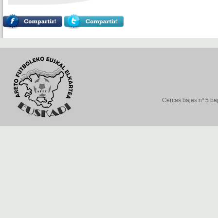
Cercas bajas nº 5 baj