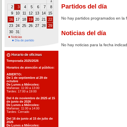
1
Partidos del día
2
3
4
5
6
7
8
9
10
11
12
13
14
15
No hay partidos programados en la 
16
17
18
19
20
21
22
23
24
25
26
27
28
29
Noticias del día
30
31
Noticias
Día de partido
No hay noticias para la fecha indica
Horario de oficinas
Temporada 2025/2026
Horarios de atención al público:
ABIERTO:
De 1 de septiembre al 29 de
octubre
De Lunes a Miércoles:
Mañanas: 11:00 a 13:00
Tardes: 17:00 a 19:00
Del 4 de noviembre de 2025 al 15
de junio de 2026
De Lunes a Miércoles:
Mañanas: 11:00 a 14:00
Tardes: Cerrado
Del 16 de junio al 15 de julio de
2026
De Lunes a Miércoles: