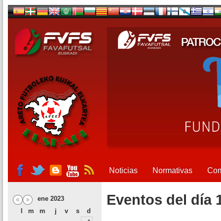
Noticias
Normativas
Com
Eventos del día 
ene 2023
l
m
m
j
v
s
d