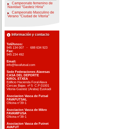
Campeonato femenino de
Navidad "Gasteiz Hiria"
Campeonato Masculino de
Verano "Ciudad de Vitoria"
Información y contacto
Teléfonos:
945 134 007 - 688 634 923
Fax:
945 234 492
Email:
info@favafutsal.com
Sede Federaciones Alavesas
CASA DEL DEPORTE
KIROL ETXEA
Edificio Hacienda Foral Alava
Cercas Bajas nº 5 C.P 01001
Vitoria-Gasteiz (Araba) Euskadi
Asociacion Vasca de Futsal
FAVAFUTSAL
Oficina n°39-1
Asociacion Vasca de Mikro
FAVAMIFUSA
Oficina n°38-1
Asociacion Vasca de Futnet
AVAFUT