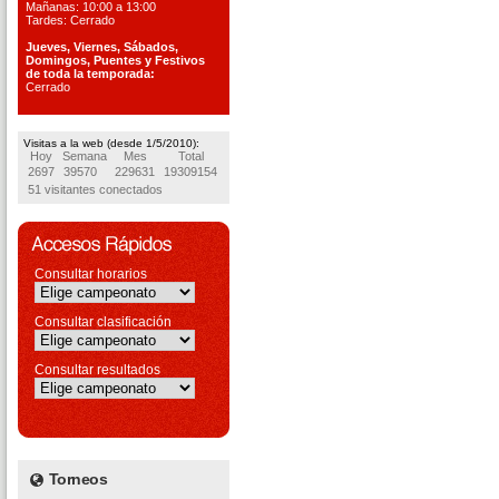
Mañanas: 10:00 a 13:00
Tardes: Cerrado
Jueves, Viernes, S
ábados,
Domingos, Puentes
y Festivos
de toda la temporada:
Cerrado
Visitas a la web (desde 1/5/2010):
Hoy
Semana
Mes
Total
2697
39570
229631
19309154
51 visitantes conectados
Consultar horarios
Consultar clasificación
Consultar resultados
Torneos