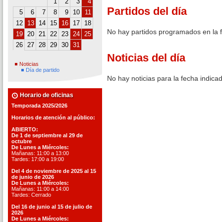
1
2
3
4
Partidos del día
5
6
7
8
9
10
11
12
13
14
15
16
17
18
No hay partidos programados en la 
19
20
21
22
23
24
25
26
27
28
29
30
31
Noticias del día
Noticias
Día de partido
No hay noticias para la fecha indica
Horario de oficinas
Temporada 2025/2026
Horarios de atención al público:
ABIERTO:
De 1 de septiembre al 29 de
octubre
De Lunes a Miércoles:
Mañanas: 11:00 a 13:00
Tardes: 17:00 a 19:00
Del 4 de noviembre de 2025 al 15
de junio de 2026
De Lunes a Miércoles:
Mañanas: 11:00 a 14:00
Tardes: Cerrado
Del 16 de junio al 15 de julio de
2026
De Lunes a Miércoles: