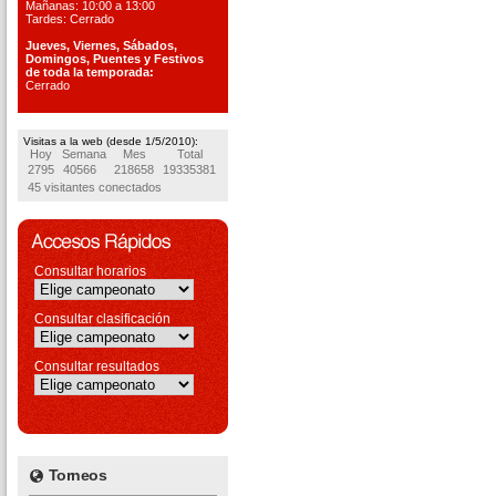
Mañanas: 10:00 a 13:00
Tardes: Cerrado
Jueves, Viernes, S
ábados,
Domingos, Puentes
y Festivos
de toda la temporada:
Cerrado
Visitas a la web (desde 1/5/2010):
Hoy
Semana
Mes
Total
2795
40566
218658
19335381
45 visitantes conectados
Consultar horarios
Consultar clasificación
Consultar resultados
Torneos