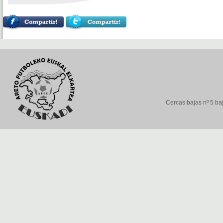
Cercas bajas nº 5 baj