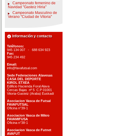
Campeonato femenino de
Navidad "Gasteiz Hiria"
Campeonato Masculino de
Verano "Ciudad de Vitoria"
Información y contacto
Teléfonos:
945 134 007 - 688 634 923
Fax:
945 234 492
Email:
info@favafutsal.com
Sede Federaciones Alavesas
CASA DEL DEPORTE
KIROL ETXEA
Edificio Hacienda Foral Alava
Cercas Bajas nº 5 C.P 01001
Vitoria-Gasteiz (Araba) Euskadi
Asociacion Vasca de Futsal
FAVAFUTSAL
Oficina n°39-1
Asociacion Vasca de Mikro
FAVAMIFUSA
Oficina n°38-1
Asociacion Vasca de Futnet
AVAFUT