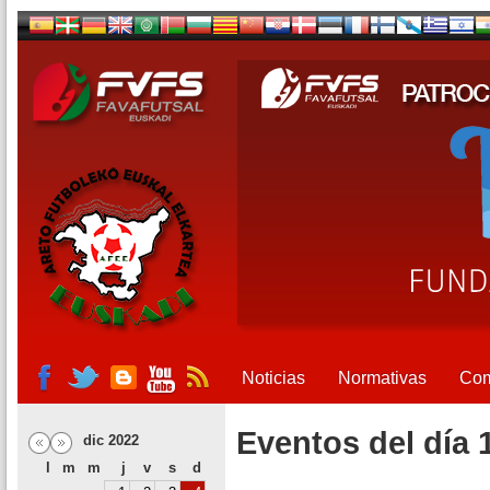
Noticias
Normativas
Com
Eventos del día 
dic 2022
l
m
m
j
v
s
d