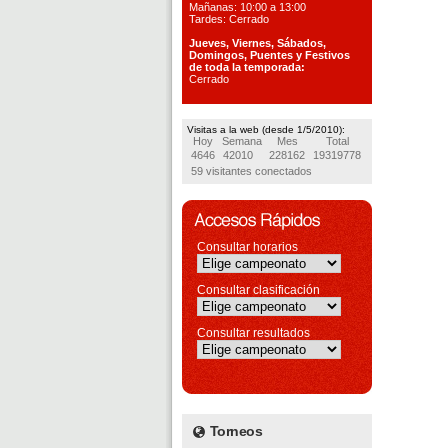
Mañanas: 10:00 a 13:00
Tardes: Cerrado
Jueves, Viernes, S
ábados,
Domingos, Puentes
y Festivos
de toda la temporada:
Cerrado
Visitas a la web (desde 1/5/2010):
Hoy
Semana
Mes
Total
4646
42010
228162
19319778
59 visitantes conectados
Consultar horarios
Consultar clasificación
Consultar resultados
Torneos