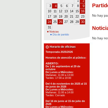
1
2
Partid
3
4
5
6
7
8
9
10
11
12
13
14
15
16
No hay pa
17
18
19
20
21
22
23
24
25
26
27
28
29
30
Notici
31
Noticias
Día de partido
No hay not
Horario de oficinas
Temporada 2025/2026
Horarios de atención al público:
ABIERTO:
De 1 de septiembre al 29 de
octubre
De Lunes a Miércoles:
Mañanas: 11:00 a 13:00
Tardes: 17:00 a 19:00
Del 4 de noviembre de 2025 al 15
de junio de 2026
De Lunes a Miércoles:
Mañanas: 11:00 a 14:00
Tardes: Cerrado
Del 16 de junio al 15 de julio de
2026
De Lunes a Miércoles: