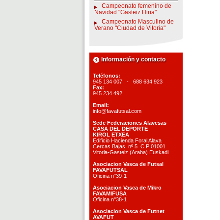
Campeonato femenino de
Navidad "Gasteiz Hiria"
Campeonato Masculino de
Verano "Ciudad de Vitoria"
Información y contacto
Teléfonos:
945 134 007 - 688 634 923
Fax:
945 234 492
Email:
info@favafutsal.com
Sede Federaciones Alavesas
CASA DEL DEPORTE
KIROL ETXEA
Edificio Hacienda Foral Alava
Cercas Bajas nº 5 C.P 01001
Vitoria-Gasteiz (Araba) Euskadi
Asociacion Vasca de Futsal
FAVAFUTSAL
Oficina n°39-1
Asociacion Vasca de Mikro
FAVAMIFUSA
Oficina n°38-1
Asociacion Vasca de Futnet
AVAFUT