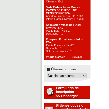
Oficina n°38-2
Sede Federaciones Vascas
CAMPO DE FÚTBOL DE
MENDIZORROTZA
Amadeo Salazar s/n C.P 01007
Vitoria-Gasteiz (Araba) Euskadi
Asociacion Vasca de Futsal
FAVAFUTSAL
Planta Baja - Nivel 1
Despacho n°1
European Futsal Association
EFA
Planta Primera - Nivel 2
Despacho n°1
Sala de Reuniones n°1
Vitoria-Gasteiz - Euskadi
Últimas noticias