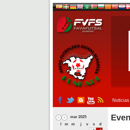
Noticias
Even
mar 2025
l
m
m
j
v
s
d