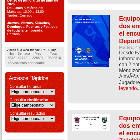
Del 16 de junio al 15 de julio de
2026
De Lunes a Miércoles:
Mañanas: 10:00 a 13:00
Tardes: Cerrado
Equipo
Jueves, Viernes, S
ábados,
dos en
Domingos, Puentes
y Festivos
de toda la temporada:
el enc
Cerrado
DeportI
Martes, 4
Visitas a la web (desde 1/5/2010):
Desde Fav
Hoy
Semana
Mes
Total
informam
5378
42742
228894
19320510
46 visitantes conectados
con 2 ent
Mendizorr
AlavÃ©s -
Jugadores
Consultar horarios
leyendo..
Consultar clasificación
Consultar resultados
Equipo
dos en
el enc