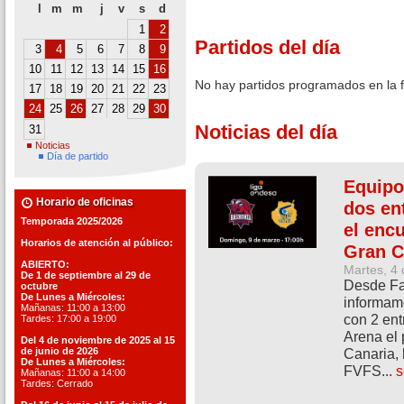
l
m
m
j
v
s
d
1
2
Partidos del día
3
4
5
6
7
8
9
10
11
12
13
14
15
16
No hay partidos programados en la 
17
18
19
20
21
22
23
24
25
26
27
28
29
30
Noticias del día
31
Noticias
Día de partido
Equipo
Horario de oficinas
dos en
Temporada 2025/2026
el enc
Horarios de atención al público:
Gran C
ABIERTO:
Martes, 4
De 1 de septiembre al 29 de
Desde Fav
octubre
De Lunes a Miércoles:
informam
Mañanas: 11:00 a 13:00
con 2 ent
Tardes: 17:00 a 19:00
Arena el 
Del 4 de noviembre de 2025 al 15
de junio de 2026
Canaria, 
De Lunes a Miércoles:
FVFS...
s
Mañanas: 11:00 a 14:00
Tardes: Cerrado