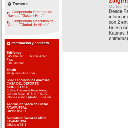
Zalgir
Torneos
Martes, 4
Desde Fav
Campeonato femenino de
Navidad "Gasteiz Hiria"
informam
Campeonato Masculino de
con 2 ent
Verano "Ciudad de Vitoria"
Buesa Are
Kaunas, h
entradas
Información y contacto
Teléfonos:
945 134 007 - 688 634 923
Fax:
945 234 492
Email:
info@favafutsal.com
Sede Federaciones Alavesas
CASA DEL DEPORTE
KIROL ETXEA
Edificio Hacienda Foral Alava
Cercas Bajas nº 5 C.P 01001
Vitoria-Gasteiz (Araba) Euskadi
Asociacion Vasca de Futsal
FAVAFUTSAL
Oficina n°39-1
Asociacion Vasca de Mikro
FAVAMIFUSA
Oficina n°38-1