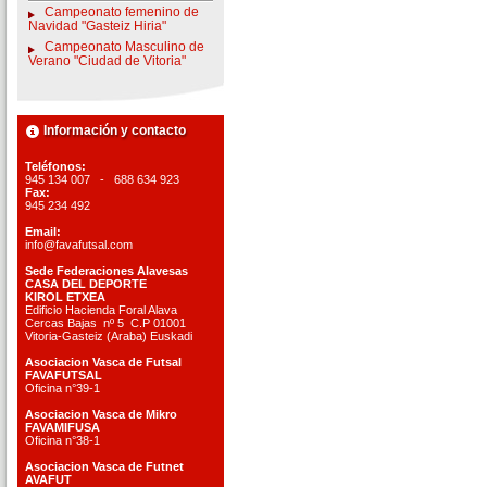
Campeonato femenino de
Navidad "Gasteiz Hiria"
Campeonato Masculino de
Verano "Ciudad de Vitoria"
Información y contacto
Teléfonos:
945 134 007 - 688 634 923
Fax:
945 234 492
Email:
info@favafutsal.com
Sede Federaciones Alavesas
CASA DEL DEPORTE
KIROL ETXEA
Edificio Hacienda Foral Alava
Cercas Bajas nº 5 C.P 01001
Vitoria-Gasteiz (Araba) Euskadi
Asociacion Vasca de Futsal
FAVAFUTSAL
Oficina n°39-1
Asociacion Vasca de Mikro
FAVAMIFUSA
Oficina n°38-1
Asociacion Vasca de Futnet
AVAFUT