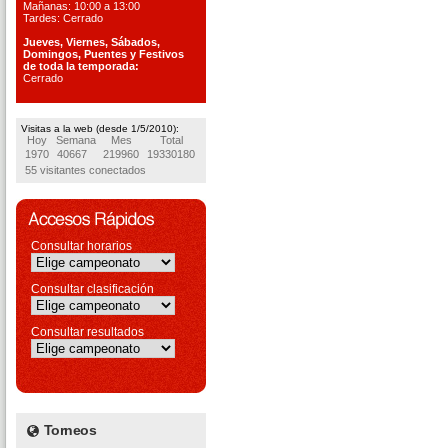
Mañanas: 10:00 a 13:00
Tardes: Cerrado
Jueves, Viernes, S
ábados,
Domingos, Puentes
y Festivos
de toda la temporada:
Cerrado
Visitas a la web (desde 1/5/2010):
Hoy
Semana
Mes
Total
1970
40667
219960
19330180
55 visitantes conectados
Consultar horarios
Consultar clasificación
Consultar resultados
Torneos