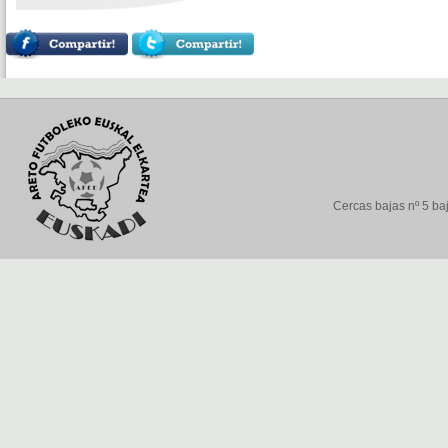
Cercas bajas nº 5 baj