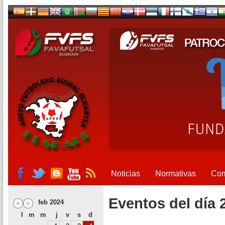
Noticias
Normativas
Com
Eventos del día 
feb 2024
l
m
m
j
v
s
d