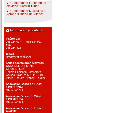
Campeonato femenino de
Navidad "Gasteiz Hiria"
Campeonato Masculino de
Verano "Ciudad de Vitoria"
Información y contacto
Teléfonos:
945 134 007 - 688 634 923
Fax:
945 234 492
Email:
info@favafutsal.com
Sede Federaciones Alavesas
CASA DEL DEPORTE
KIROL ETXEA
Edificio Hacienda Foral Alava
Cercas Bajas nº 5 C.P 01001
Vitoria-Gasteiz (Araba) Euskadi
Asociacion Vasca de Futsal
FAVAFUTSAL
Oficina n°39-1
Asociacion Vasca de Mikro
FAVAMIFUSA
Oficina n°38-1
Asociacion Vasca de Futnet
AVAFUT