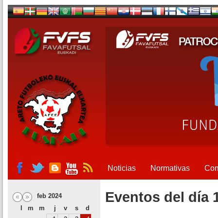
Noticias
Normativas
Com
Eventos del día 
feb 2024
l
m
m
j
v
s
d