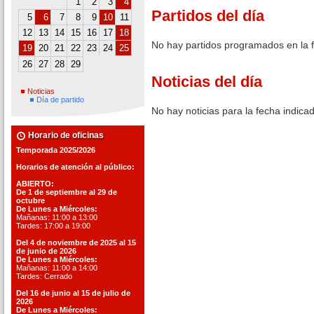
1
2
3
4
Partidos del día
5
6
7
8
9
10
11
12
13
14
15
16
17
18
No hay partidos programados en la 
19
20
21
22
23
24
25
26
27
28
29
Noticias del día
Noticias
Día de partido
No hay noticias para la fecha indica
Horario de oficinas
Temporada 2025/2026
Horarios de atención al público:
ABIERTO:
De 1 de septiembre al 29 de
octubre
De Lunes a Miércoles:
Mañanas: 11:00 a 13:00
Tardes: 17:00 a 19:00
Del 4 de noviembre de 2025 al 15
de junio de 2026
De Lunes a Miércoles:
Mañanas: 11:00 a 14:00
Tardes: Cerrado
Del 16 de junio al 15 de julio de
2026
De Lunes a Miércoles: