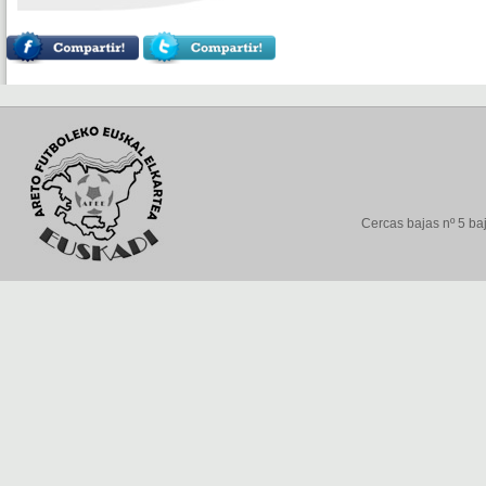
Cercas bajas nº 5 baj