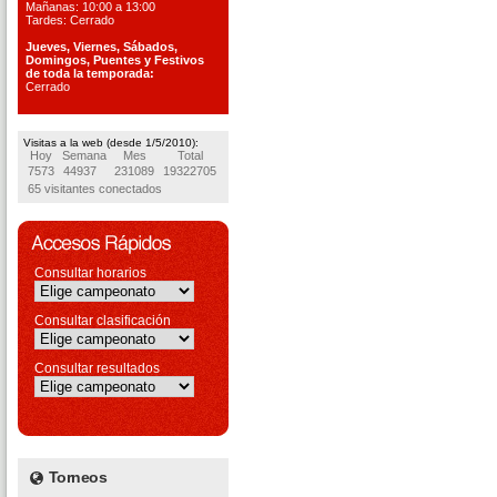
Mañanas: 10:00 a 13:00
Tardes: Cerrado
Jueves, Viernes, S
ábados,
Domingos, Puentes
y Festivos
de toda la temporada:
Cerrado
Visitas a la web (desde 1/5/2010):
Hoy
Semana
Mes
Total
7573
44937
231089
19322705
65 visitantes conectados
Consultar horarios
Consultar clasificación
Consultar resultados
Torneos