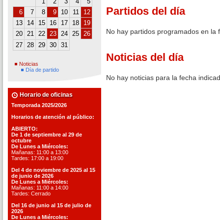
1
2
3
4
5
Partidos del día
6
7
8
9
10
11
12
13
14
15
16
17
18
19
No hay partidos programados en la 
20
21
22
23
24
25
26
27
28
29
30
31
Noticias del día
Noticias
Día de partido
No hay noticias para la fecha indica
Horario de oficinas
Temporada 2025/2026
Horarios de atención al público:
ABIERTO:
De 1 de septiembre al 29 de
octubre
De Lunes a Miércoles:
Mañanas: 11:00 a 13:00
Tardes: 17:00 a 19:00
Del 4 de noviembre de 2025 al 15
de junio de 2026
De Lunes a Miércoles:
Mañanas: 11:00 a 14:00
Tardes: Cerrado
Del 16 de junio al 15 de julio de
2026
De Lunes a Miércoles: