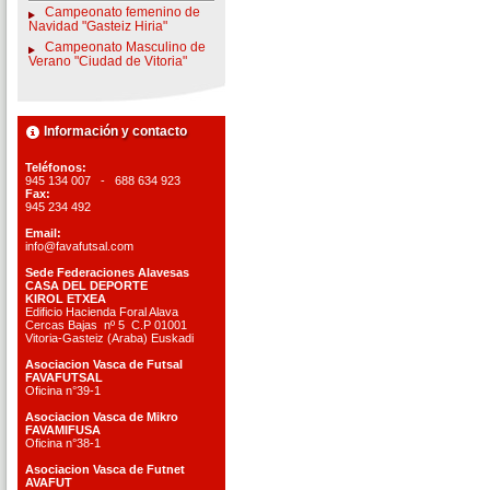
Campeonato femenino de
Navidad "Gasteiz Hiria"
Campeonato Masculino de
Verano "Ciudad de Vitoria"
Información y contacto
Teléfonos:
945 134 007 - 688 634 923
Fax:
945 234 492
Email:
info@favafutsal.com
Sede Federaciones Alavesas
CASA DEL DEPORTE
KIROL ETXEA
Edificio Hacienda Foral Alava
Cercas Bajas nº 5 C.P 01001
Vitoria-Gasteiz (Araba) Euskadi
Asociacion Vasca de Futsal
FAVAFUTSAL
Oficina n°39-1
Asociacion Vasca de Mikro
FAVAMIFUSA
Oficina n°38-1
Asociacion Vasca de Futnet
AVAFUT