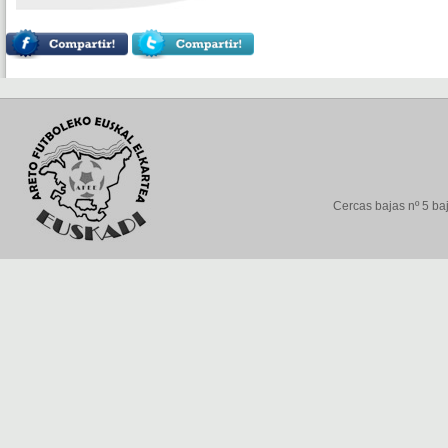
Cercas bajas nº 5 baj