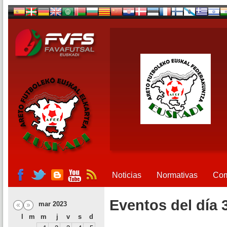
Noticias
Normativas
Com
Eventos del día 
mar 2023
l
m
m
j
v
s
d