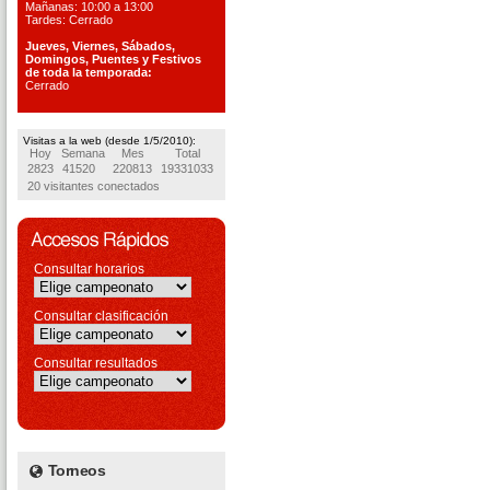
Mañanas: 10:00 a 13:00
Tardes: Cerrado
Jueves, Viernes, S
ábados,
Domingos, Puentes
y Festivos
de toda la temporada:
Cerrado
Visitas a la web (desde 1/5/2010):
Hoy
Semana
Mes
Total
2823
41520
220813
19331033
20 visitantes conectados
Consultar horarios
Consultar clasificación
Consultar resultados
Torneos