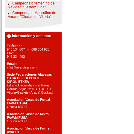
Campeonato femenino de
Navidad "Gasteiz Hiria"
Campeonato Masculino de
Verano "Ciudad de Vitoria"
Información y contacto
Teléfonos:
945 134 007 - 688 634 923
Fax:
945 234 492
Email:
info@favafutsal.com
Sede Federaciones Alavesas
CASA DEL DEPORTE
KIROL ETXEA
Edificio Hacienda Foral Alava
Cercas Bajas nº 5 C.P 01001
Vitoria-Gasteiz (Araba) Euskadi
Asociacion Vasca de Futsal
FAVAFUTSAL
Oficina n°39-1
Asociacion Vasca de Mikro
FAVAMIFUSA
Oficina n°38-1
Asociacion Vasca de Futnet
AVAFUT