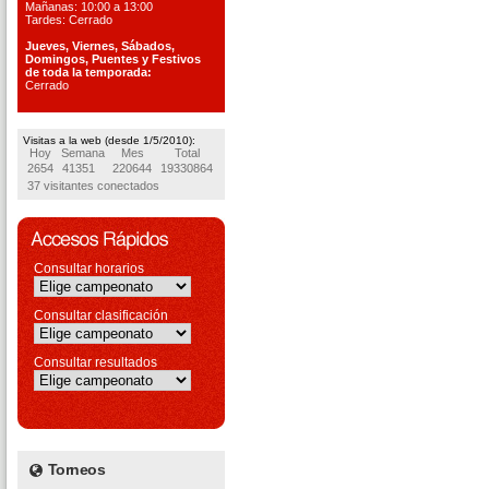
Mañanas: 10:00 a 13:00
Tardes: Cerrado
Jueves, Viernes, S
ábados,
Domingos, Puentes
y Festivos
de toda la temporada:
Cerrado
Visitas a la web (desde 1/5/2010):
Hoy
Semana
Mes
Total
2654
41351
220644
19330864
37 visitantes conectados
Consultar horarios
Consultar clasificación
Consultar resultados
Torneos