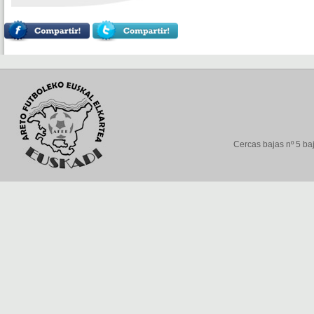
Cercas bajas nº 5 baj