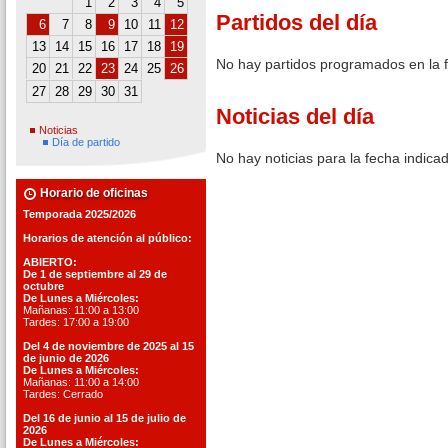
1
2
3
4
5
Partidos del día
6
7
8
9
10
11
12
13
14
15
16
17
18
19
No hay partidos programados en la 
20
21
22
23
24
25
26
27
28
29
30
31
Noticias del día
Noticias
Día de partido
No hay noticias para la fecha indica
Horario de oficinas
Temporada 2025/2026
Horarios de atención al público:
ABIERTO:
De 1 de septiembre al 29 de
octubre
De Lunes a Miércoles:
Mañanas: 11:00 a 13:00
Tardes: 17:00 a 19:00
Del 4 de noviembre de 2025 al 15
de junio de 2026
De Lunes a Miércoles:
Mañanas: 11:00 a 14:00
Tardes: Cerrado
Del 16 de junio al 15 de julio de
2026
De Lunes a Miércoles: