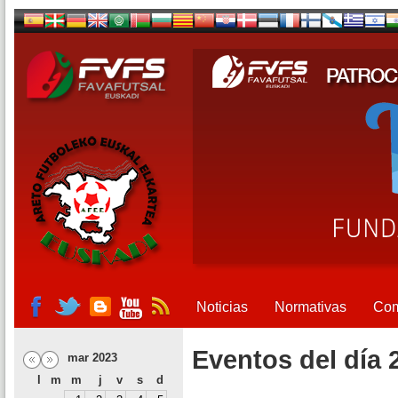
Noticias
Normativas
Com
Eventos del día 
mar 2023
l
m
m
j
v
s
d