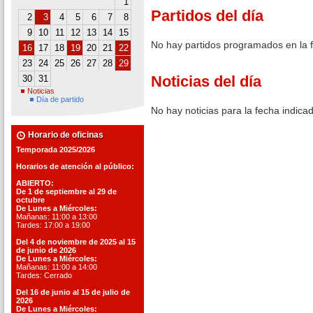
1
Partidos del día
2
3
4
5
6
7
8
9
10
11
12
13
14
15
No hay partidos programados en la 
16
17
18
19
20
21
22
23
24
25
26
27
28
29
Noticias del día
30
31
Noticias
Día de partido
No hay noticias para la fecha indica
Horario de oficinas
Temporada 2025/2026
Horarios de atención al público:
ABIERTO:
De 1 de septiembre al 29 de
octubre
De Lunes a Miércoles:
Mañanas: 11:00 a 13:00
Tardes: 17:00 a 19:00
Del 4 de noviembre de 2025 al 15
de junio de 2026
De Lunes a Miércoles:
Mañanas: 11:00 a 14:00
Tardes: Cerrado
Del 16 de junio al 15 de julio de
2026
De Lunes a Miércoles: