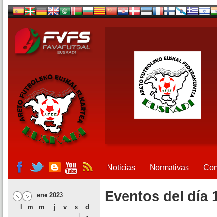
Noticias
Normativas
Com
Eventos del día 
ene 2023
l
m
m
j
v
s
d