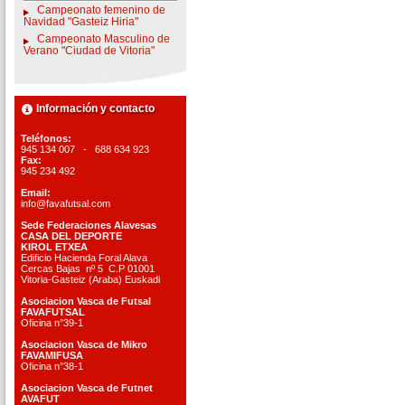
Campeonato femenino de
Navidad "Gasteiz Hiria"
Campeonato Masculino de
Verano "Ciudad de Vitoria"
Información y contacto
Teléfonos:
945 134 007 - 688 634 923
Fax:
945 234 492
Email:
info@favafutsal.com
Sede Federaciones Alavesas
CASA DEL DEPORTE
KIROL ETXEA
Edificio Hacienda Foral Alava
Cercas Bajas nº 5 C.P 01001
Vitoria-Gasteiz (Araba) Euskadi
Asociacion Vasca de Futsal
FAVAFUTSAL
Oficina n°39-1
Asociacion Vasca de Mikro
FAVAMIFUSA
Oficina n°38-1
Asociacion Vasca de Futnet
AVAFUT