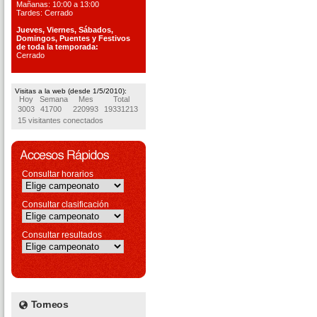
Mañanas: 10:00 a 13:00
Tardes: Cerrado
Jueves, Viernes, S
ábados,
Domingos, Puentes
y Festivos
de toda la temporada:
Cerrado
Visitas a la web (desde 1/5/2010):
Hoy
Semana
Mes
Total
3003
41700
220993
19331213
15 visitantes conectados
Consultar horarios
Consultar clasificación
Consultar resultados
Torneos