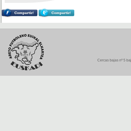
Cercas bajas nº 5 baj