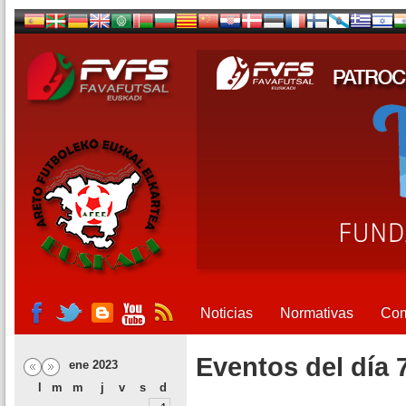
Noticias
Normativas
Com
Eventos del día 
ene 2023
l
m
m
j
v
s
d