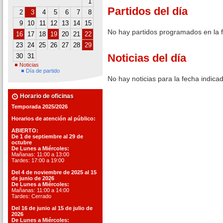
1
Partidos del día
2
3
4
5
6
7
8
9
10
11
12
13
14
15
No hay partidos programados en la 
16
17
18
19
20
21
22
23
24
25
26
27
28
29
Noticias del día
30
31
Noticias
Día de partido
No hay noticias para la fecha indica
Horario de oficinas
Temporada 2025/2026
Horarios de atención al público:
ABIERTO:
De 1 de septiembre al 29 de
octubre
De Lunes a Miércoles:
Mañanas: 11:00 a 13:00
Tardes: 17:00 a 19:00
Del 4 de noviembre de 2025 al 15
de junio de 2026
De Lunes a Miércoles:
Mañanas: 11:00 a 14:00
Tardes: Cerrado
Del 16 de junio al 15 de julio de
2026
De Lunes a Miércoles: