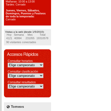
Mañanas: 10:00 a 13:00
Tardes: Cerrado
Jueves, Viernes, S
ábados,
Domingos, Puentes
y Festivos
de toda la temporada:
Cerrado
Visitas a la web (desde 1/5/2010):
Hoy
Semana
Mes
Total
4121
40994
231055
19310578
90 visitantes conectados
Consultar horarios
Consultar clasificación
Consultar resultados
Torneos