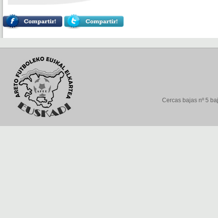
Cercas bajas nº 5 baj