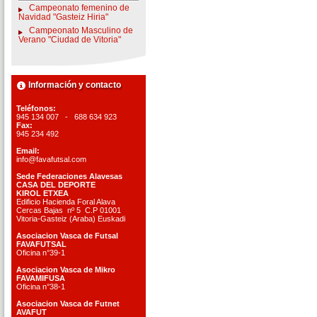
Campeonato femenino de
Navidad "Gasteiz Hiria"
Campeonato Masculino de
Verano "Ciudad de Vitoria"
Información y contacto
Teléfonos:
945 134 007 - 688 634 923
Fax:
945 234 492
Email:
info@favafutsal.com
Sede Federaciones Alavesas
CASA DEL DEPORTE
KIROL ETXEA
Edificio Hacienda Foral Alava
Cercas Bajas nº 5 C.P 01001
Vitoria-Gasteiz (Araba) Euskadi
Asociacion Vasca de Futsal
FAVAFUTSAL
Oficina n°39-1
Asociacion Vasca de Mikro
FAVAMIFUSA
Oficina n°38-1
Asociacion Vasca de Futnet
AVAFUT