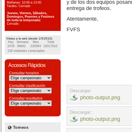
y de los dos equipos posand
Mañanas: 10:00 a 13:00
Tardes: Cerrado
entrega de trofeos.
Jueves, Viernes, S
ábados,
Domingos, Puentes
y Festivos
Atentamente,
de toda la temporada:
Cerrado
FVFS
Visitas a la web (desde 1/5/2010):
Hoy
Semana
Mes
Total
2478
39842
225994
19317610
130 visitantes conectados
Consultar horarios
Consultar clasificación
Descargar:
photo-output.png
Consultar resultados
Descargar:
photo-output.png
Torneos