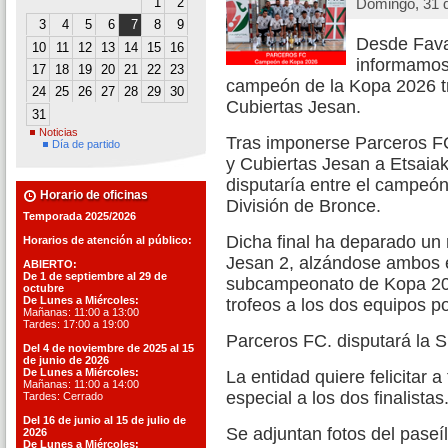
1
2
Domingo, 31 
3
4
5
6
7
8
9
Desde Favaf
10
11
12
13
14
15
16
informamos
17
18
19
20
21
22
23
campeón de la Kopa 2026 tra
24
25
26
27
28
29
30
Cubiertas Jesan.
31
Noticias
Tras imponerse Parceros FC
Día de partido
y Cubiertas Jesan a Etsaiak 
disputaría entre el campeón
Horario de oficinas
División de Bronce.
Temporada 2025/2026
Dicha final ha deparado un 
Horarios de atención al público:
Jesan 2, alzándose ambos 
ABIERTO:
De 1 de septiembre al 29 de
subcampeonato de Kopa 202
octubre
De Lunes a Miércoles:
trofeos a los dos equipos po
Mañanas: 11:00 a 13:00
Tardes: 17:00 a 19:00
Parceros FC. disputará la 
Del 4 de noviembre de 2025 al 15
de junio de 2026
De Lunes a Miércoles:
La entidad quiere felicitar 
Mañanas: 11:00 a 14:00
especial a los dos finalistas
Tardes: Cerrado
Del 16 de junio al 15 de julio de
Se adjuntan fotos del paseí
2026
De Lunes a Miércoles: