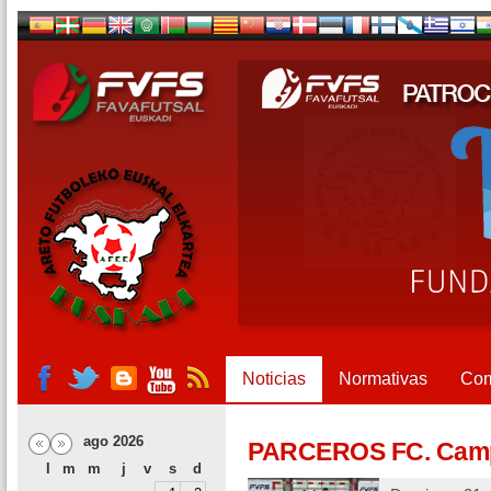
Noticias
Normativas
Com
ago 2026
PARCEROS FC. Camp
l
m
m
j
v
s
d