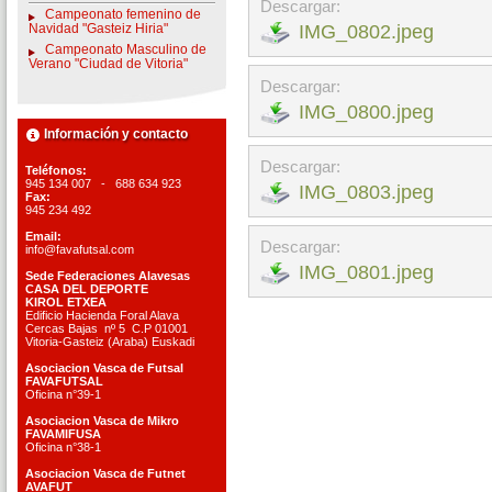
Descargar:
Campeonato femenino de
IMG_0802.jpeg
Navidad "Gasteiz Hiria"
Campeonato Masculino de
Verano "Ciudad de Vitoria"
Descargar:
IMG_0800.jpeg
Información y contacto
Descargar:
Teléfonos:
945 134 007 - 688 634 923
IMG_0803.jpeg
Fax:
945 234 492
Email:
Descargar:
info@favafutsal.com
IMG_0801.jpeg
Sede Federaciones Alavesas
CASA DEL DEPORTE
KIROL ETXEA
Edificio Hacienda Foral Alava
Cercas Bajas nº 5 C.P 01001
Vitoria-Gasteiz (Araba) Euskadi
Asociacion Vasca de Futsal
FAVAFUTSAL
Oficina n°39-1
Asociacion Vasca de Mikro
FAVAMIFUSA
Oficina n°38-1
Asociacion Vasca de Futnet
AVAFUT