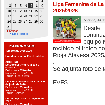
1
2
Liga Femenina de La 
3
4
5
6
7
8
9
2025/2026.
10
11
12
13
14
15
16
17
18
19
20
21
22
23
Sábado, 30 d
24
25
26
27
28
29
30
Desde F
31
Noticias
continu
Día de partido
equipo 
Horario de oficinas
recibido el trofeo d
Temporada 2025/2026
Rioja Alavesa 2025
Horarios de atención al público:
.
ABIERTO:
De 1 de septiembre al 29 de
Se adjunta foto de l
octubre
De Lunes a Miércoles:
Mañanas: 11:00 a 13:00
Tardes: 17:00 a 19:00
FVFS
Del 4 de noviembre de 2025 al 15
de junio de 2026
De Lunes a Miércoles:
Mañanas: 11:00 a 14:00
Tardes: Cerrado
Del 16 de junio al 15 de julio de
2026
De Lunes a Miércoles: