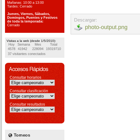
Mañanas: 10:00 a 13:00
Tardes: Cerrado
Jueves, Viernes, S
ábados,
Domingos, Puentes
y Festivos
Descargar:
de toda la temporada:
Cerrado
photo-output.png
Visitas a la web (desde 1/5/2010):
Hoy
Semana
Mes
Total
4578
41942
228094
19319710
37 visitantes conectados
Consultar horarios
Consultar clasificación
Consultar resultados
Torneos