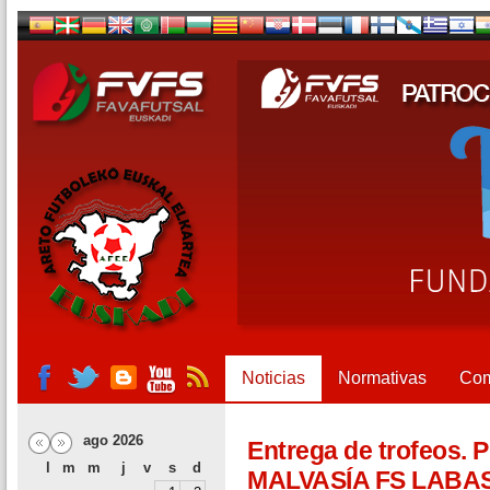
Noticias
Normativas
Com
ago 2026
Entrega de trofeos. 
l
m
m
j
v
s
d
MALVASÍA FS LABAST