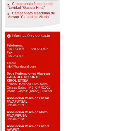
Campeonato femenino de
Navidad "Gasteiz Hiria"
Campeonato Masculino de
Verano "Ciudad de Vitoria"
Información y contacto
Teléfonos:
945 134 007 - 688 634 923
Fax:
945 234 492
Email:
info@favafutsal.com
Sede Federaciones Alavesas
CASA DEL DEPORTE
KIROL ETXEA
Edificio Hacienda Foral Alava
Cercas Bajas nº 5 C.P 01001
Vitoria-Gasteiz (Araba) Euskadi
Asociacion Vasca de Futsal
FAVAFUTSAL
Oficina n°39-1
Asociacion Vasca de Mikro
FAVAMIFUSA
Oficina n°38-1
Asociacion Vasca de Futnet
AVAFUT