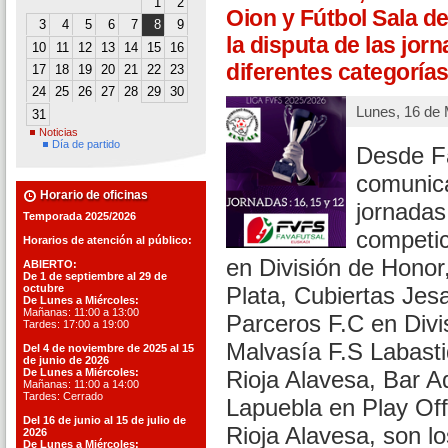
1
2
Oion y Fútbol Sala de
3
4
5
6
7
8
9
la disputa de las jorn
10
11
12
13
14
15
16
diferentes categoría
17
18
19
20
21
22
23
24
25
26
27
28
29
30
Lunes, 16 de
31
Noticias
Día de partido
Desde Fa
comunica
Horario de oficinas
jornadas
Temporada 2025/2026
competic
Horarios de atención al público:
en División de Honor
ABIERTO:
De 1 de septiembre al 29 de
octubre
Plata, Cubiertas Jes
De Lunes a Miércoles:
Mañanas: 11:00 a 13:00
Parceros F.C en Divi
Tardes: 17:00 a 19:00
Malvasía F.S Labast
Del 4 de noviembre de 2025 al 15
de junio de 2026
De Lunes a Miércoles:
Rioja Alavesa, Bar A
Mañanas: 11:00 a 14:00
Tardes: Cerrado
Lapuebla en Play Off
Del 16 de junio al 15 de julio de
Rioja Alavesa, son lo
2026
De Lunes a Miércoles: