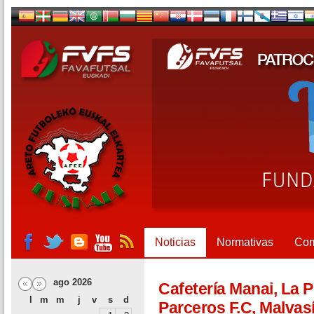
Noticias
Normativas
Com
ago 2026
Cafetería Manai, La P
l
m
m
j
v
s
d
Parceros F.C, Malvas