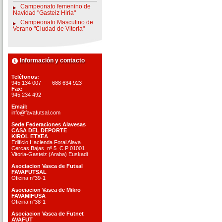
Campeonato femenino de
Navidad "Gasteiz Hiria"
Campeonato Masculino de
Verano "Ciudad de Vitoria"
Información y contacto
Teléfonos:
945 134 007 - 688 634 923
Fax:
945 234 492
Email:
info@favafutsal.com
Sede Federaciones Alavesas
CASA DEL DEPORTE
KIROL ETXEA
Edificio Hacienda Foral Alava
Cercas Bajas nº 5 C.P 01001
Vitoria-Gasteiz (Araba) Euskadi
Asociacion Vasca de Futsal
FAVAFUTSAL
Oficina n°39-1
Asociacion Vasca de Mikro
FAVAMIFUSA
Oficina n°38-1
Asociacion Vasca de Futnet
AVAFUT