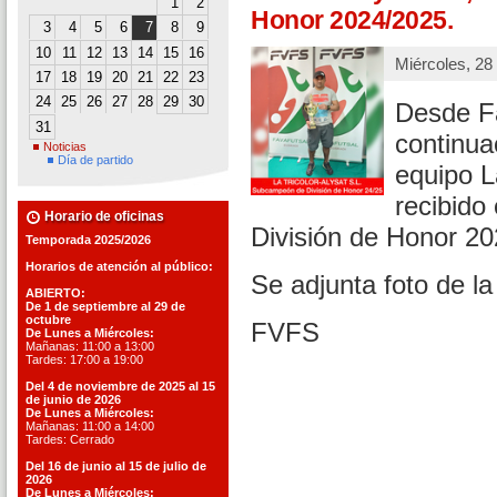
1
2
Honor 2024/2025.
3
4
5
6
7
8
9
10
11
12
13
14
15
16
Miércoles, 28
17
18
19
20
21
22
23
24
25
26
27
28
29
30
Desde Fa
31
continua
Noticias
Día de partido
equipo L
recibido
Horario de oficinas
División de Honor 2
Temporada 2025/2026
Horarios de atención al público:
Se adjunta foto de la
ABIERTO:
De 1 de septiembre al 29 de
octubre
FVFS
De Lunes a Miércoles:
Mañanas: 11:00 a 13:00
Tardes: 17:00 a 19:00
Del 4 de noviembre de 2025 al 15
de junio de 2026
De Lunes a Miércoles:
Mañanas: 11:00 a 14:00
Tardes: Cerrado
Del 16 de junio al 15 de julio de
2026
De Lunes a Miércoles: