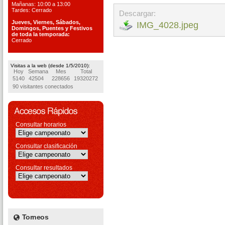
Mañanas: 10:00 a 13:00
Tardes: Cerrado
Descargar:
Jueves, Viernes, S
ábados,
IMG_4028.jpeg
Domingos, Puentes
y Festivos
de toda la temporada:
Cerrado
Visitas a la web (desde 1/5/2010):
Hoy
Semana
Mes
Total
5140
42504
228656
19320272
90 visitantes conectados
Consultar horarios
Consultar clasificación
Consultar resultados
Torneos