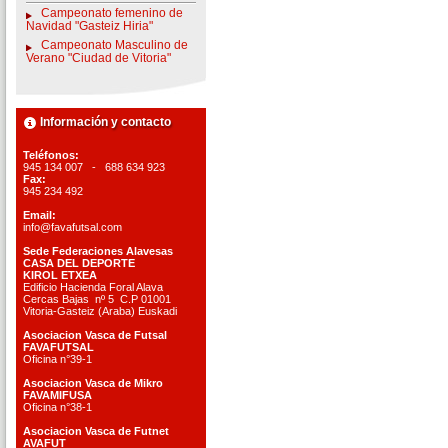
Campeonato femenino de
Navidad "Gasteiz Hiria"
Campeonato Masculino de
Verano "Ciudad de Vitoria"
Información y contacto
Teléfonos:
945 134 007 - 688 634 923
Fax:
945 234 492
Email:
info@favafutsal.com
Sede Federaciones Alavesas
CASA DEL DEPORTE
KIROL ETXEA
Edificio Hacienda Foral Alava
Cercas Bajas nº 5 C.P 01001
Vitoria-Gasteiz (Araba) Euskadi
Asociacion Vasca de Futsal
FAVAFUTSAL
Oficina n°39-1
Asociacion Vasca de Mikro
FAVAMIFUSA
Oficina n°38-1
Asociacion Vasca de Futnet
AVAFUT