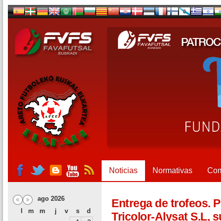
Noticias
Normativas
Com
ago 2026
Entrega de trofeos. 
l
m
m
j
v
s
d
Tricolor-Alysat S.L,