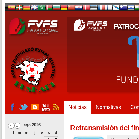
Noticias
Normativas
Com
ago 2026
Retransmisión del fi
l
m
m
j
v
s
d