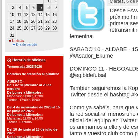
1
2
Martes, 6 de
3
4
5
6
7
8
9
Desde FAV
10
11
12
13
14
15
16
próximo fin
17
18
19
20
21
22
23
primera ses
24
25
26
27
28
29
30
retransmiti
31
femenina.
Noticias
Día de partido
SABADO 10 - ALDABE - 15:15
@Asador_Ekume
Horario de oficinas
Temporada 2025/2026
DOMINGO 11 - HEGOALDE - 
Horarios de atención al público:
@egibidefutsal
ABIERTO:
De 1 de septiembre al 29 de
Tambien seguiremos la Kop
octubre
De Lunes a Miércoles:
Twitter desde el hashtag #
Mañanas: 11:00 a 13:00
Tardes: 17:00 a 19:00
Como ya sabéis, para que v
Del 4 de noviembre de 2025 al 15
de junio de 2026
la red social, al menos uno
De Lunes a Miércoles:
Mañanas: 11:00 a 14:00
oficial del equipo en Twitte
Tardes: Cerrado
os animamos a ello y de es
Del 16 de junio al 15 de julio de
tanto a vuestro club como p
2026
De Lunes a Miércoles: