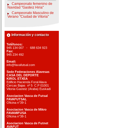
Campeonato femenino de
Navidad "Gasteiz Hiria"
Campeonato Masculino de
Verano "Ciudad de Vitoria"
Información y contacto
Teléfonos:
945 134 007 - 688 634 923
Fax:
945 234 492
Email:
info@favafutsal.com
Sede Federaciones Alavesas
CASA DEL DEPORTE
KIROL ETXEA
Edificio Hacienda Foral Alava
Cercas Bajas nº 5 C.P 01001
Vitoria-Gasteiz (Araba) Euskadi
Asociacion Vasca de Futsal
FAVAFUTSAL
Oficina n°39-1
Asociacion Vasca de Mikro
FAVAMIFUSA
Oficina n°38-1
Asociacion Vasca de Futnet
AVAFUT