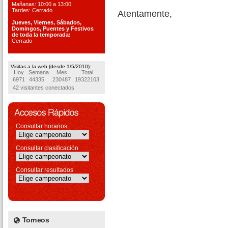
Mañanas: 10:00 a 13:00
Tardes: Cerrado
Atentamente,
Jueves, Viernes, S
ábados,
Domingos, Puentes
y Festivos
de toda la temporada:
Cerrado
Visitas a la web (desde 1/5/2010):
Hoy
Semana
Mes
Total
6971
44335
230487
19322103
42 visitantes conectados
Consultar horarios
Consultar clasificación
Consultar resultados
Torneos